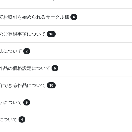
めてお取引を始められるサークル様
4
品のご登録事項について
16
本誌について
2
録作品の価格設定について
6
紹介できる作品について
10
マケについて
9
注について
4