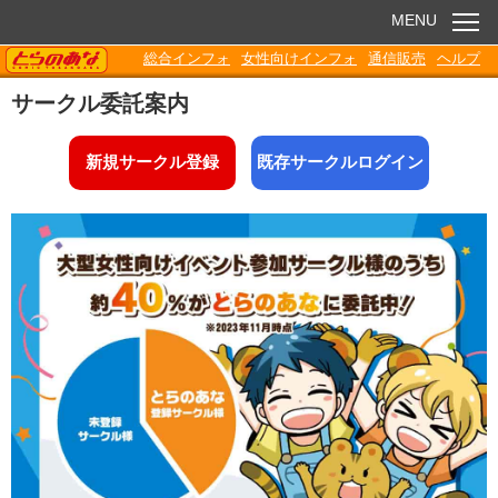
MENU
TORANOANA
総合インフォ
女性向けインフォ
通信販売
ヘルプ
お知らせ
サークル委託案内
委託販売
新規サークル登録
既存サークルログイン
電子書籍
Q&A
各種ダウンロード