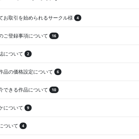
めてお取引を始められるサークル様
4
品のご登録事項について
16
本誌について
2
録作品の価格設定について
6
紹介できる作品について
10
マケについて
9
注について
4