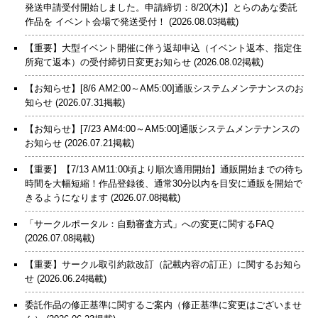
発送申請受付開始しました。申請締切：8/20(木)】とらのあな委託
作品を イベント会場で発送受付！
(2026.08.03掲載)
【重要】大型イベント開催に伴う返却申込（イベント返本、指定住
所宛て返本）の受付締切日変更お知らせ
(2026.08.02掲載)
【お知らせ】[8/6 AM2:00～AM5:00]通販システムメンテナンスのお
知らせ
(2026.07.31掲載)
【お知らせ】[7/23 AM4:00～AM5:00]通販システムメンテナンスの
お知らせ
(2026.07.21掲載)
【重要】【7/13 AM11:00頃より順次適用開始】通販開始までの待ち
時間を大幅短縮！作品登録後、通常30分以内を目安に通販を開始で
きるようになります
(2026.07.08掲載)
「サークルポータル：自動審査方式」への変更に関するFAQ
(2026.07.08掲載)
【重要】サークル取引約款改訂（記載内容の訂正）に関するお知ら
せ
(2026.06.24掲載)
委託作品の修正基準に関するご案内（修正基準に変更はございませ