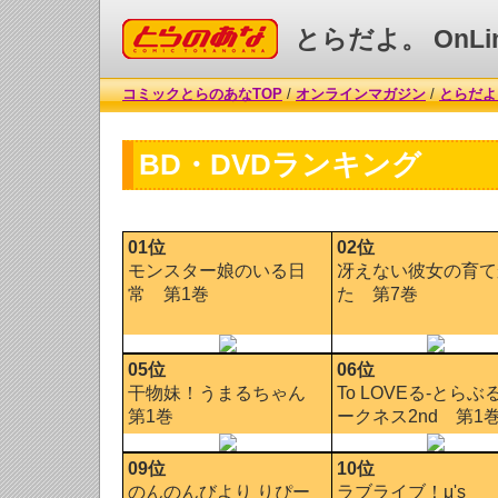
コミックとらのあな
とらだよ。 OnLi
コミックとらのあなTOP
/
オンラインマガジン
/
とらだよ。
BD・DVDランキング
01位
02位
モンスター娘のいる日
冴えない彼女の育て
常 第1巻
た 第7巻
05位
06位
干物妹！うまるちゃん
To LOVEる-とらぶ
第1巻
ークネス2nd 第1
09位
10位
のんのんびより りぴー
ラブライブ！μ's