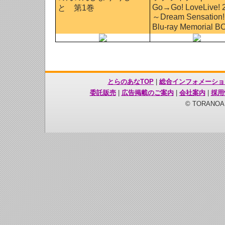
Go→Go! LoveLive! 
と 第1巻
～Dream Sensation
Blu-ray Memorial B
とらのあなTOP
|
総合インフォメーショ
委託販売
|
広告掲載のご案内
|
会社案内
|
採用
© TORANOANA 