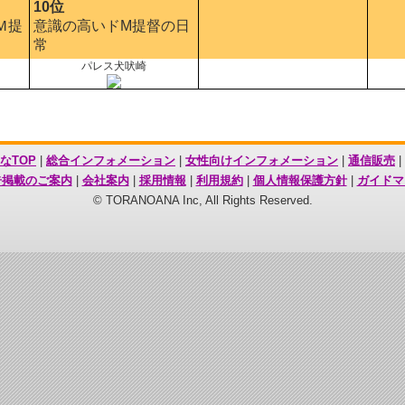
10位
Ｍ提
意識の高いドM提督の日
常
パレス犬吠崎
なTOP
|
総合インフォメーション
|
女性向けインフォメーション
|
通信販売
|
告掲載のご案内
|
会社案内
|
採用情報
|
利用規約
|
個人情報保護方針
|
ガイドマ
© TORANOANA Inc, All Rights Reserved.