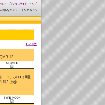
ション
プリンセスサイド
ヘルプ
らのあなのオンラインマガジン
1～10位
 QMR 12
SEQMED
ド・エルメロイII世
件簿2 上巻
TYPE-MOON