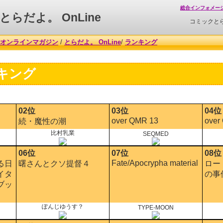
総合インフォメー
とらだよ。 OnLine
コミックと
オンラインマガジン
/
とらだよ。 OnLine
/
ランキング
キング
02位
03位
04位
over QMR 13
over
続・魔性の潮
比村乳業
SEQMED
06位
07位
08位
Fate/Apocrypha material
る日
曙さんとクソ提督４
ロー
イタ
の事
ブッ
ぽんじゆうす？
TYPE-MOON