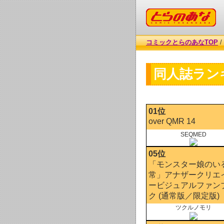
コミックとらのあな
コミックとらのあなTOP
/
同人誌ラン
01位
over QMR 14
SEQMED
05位
「モンスター娘のい
常」アナザークリエ
ービジュアルファン
ク (通常版／限定版)
ツクルノモリ