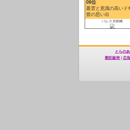
09位
叢雲と意識の高いド
督の思い出
パレス犬吠崎
とらのあ
委託販売
|
広