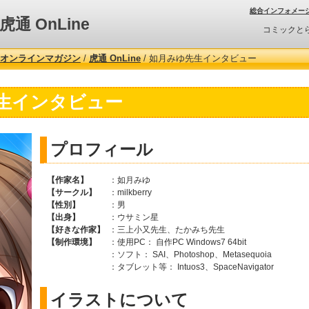
総合インフォメー
虎通 OnLine
コミックと
オンラインマガジン
/
虎通 OnLine
/ 如月みゆ先生インタビュー
生インタビュー
プロフィール
【作家名】
：如月みゆ
【サークル】
：milkberry
【性別】
：男
【出身】
：ウサミン星
【好きな作家】
：三上小又先生、たかみち先生
【制作環境】
：使用PC： 自作PC Windows7 64bit
：ソフト： SAI、Photoshop、Metasequoia
：タブレット等： Intuos3、SpaceNavigator
イラストについて