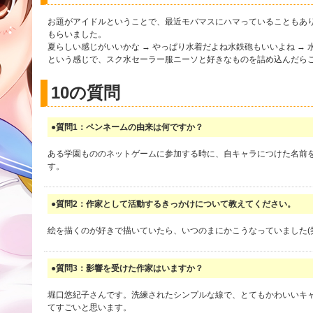
お題がアイドルということで、最近モバマスにハマっていることもあ
もらいました。
夏らしい感じがいいかな → やっぱり水着だよね水鉄砲もいいよね →
という感じで、スク水セーラー服ニーソと好きなものを詰め込んだらこ
10の質問
●質問1：ペンネームの由来は何ですか？
ある学園もののネットゲームに参加する時に、自キャラにつけた名前
す。
●質問2：作家として活動するきっかけについて教えてください。
絵を描くのが好きで描いていたら、いつのまにかこうなっていました(
●質問3：影響を受けた作家はいますか？
堀口悠紀子さんです。洗練されたシンプルな線で、とてもかわいいキ
てすごいと思います。