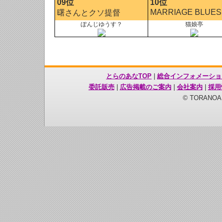
09位
10位
MARRIAGE BLUES
曙さんとクソ提督
ぽんじゆうす？
猫娘亭
とらのあなTOP
|
総合インフォメーショ
委託販売
|
広告掲載のご案内
|
会社案内
|
採用
© TORANOANA 