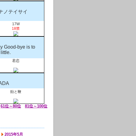
ナノテイサイ
17W
18禁
y Good-bye is to
little.
君恋
ADA
飴と鞭
61位～80位
81位～100位
2015年5月