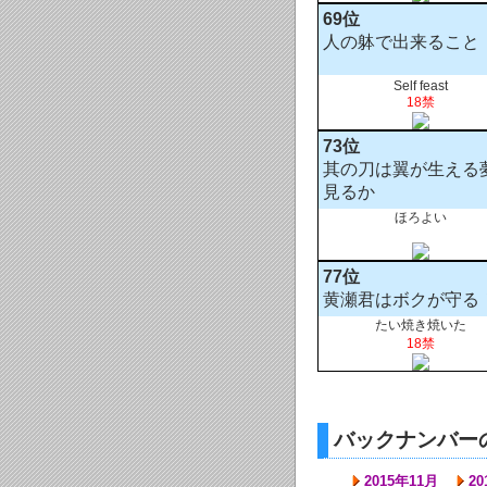
69位
人の躰で出来ること
Self feast
18禁
73位
其の刀は翼が生える
見るか
ほろよい
77位
黄瀬君はボクが守る
たい焼き焼いた
18禁
バックナンバー
2015年11月
20