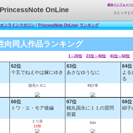
総合インフォメー
PrincessNote OnLine
コミックと
オンラインマガジン
/
PrincessNote OnLine
/
ランキング
性向同人作品ランキング
1～20位
21位～40位
41位～60位
62位
63位
64位
十五でねえやは嫁にゆき
あさなゆうなに
よる
る
脱毛ケガニ
時計草
66位
67位
68位
トワ・エ・モア後編
鶴丸国永に１１の質問
硝子
前篇
とり吉
bas
18禁