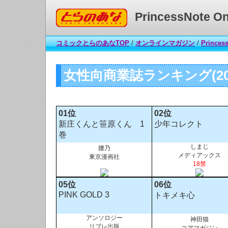
コミックとらのあな
PrincessNote O
コミックとらのあなTOP
/
オンラインマガジン
/
Princes
女性向商業誌ランキング(201
01位
02位
新庄くんと笹原くん 1
少年コレクト
巻
しまじ
腰乃
メディアックス
東京漫画社
18禁
05位
06位
PINK GOLD 3
トキメキ心
アンソロジー
神田猫
リブレ出版