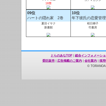
コアマガジン
18禁
09位
10位
ハートの隠れ家 2巻
年下彼氏の恋愛管理
夏目イサク
桜日梯子
新書館
竹書房
とらのあなTOP
|
総合インフォメーショ
委託販売
|
広告掲載のご案内
|
会社案内
|
採用
© TORANOANA 