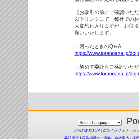
【お取引の前にご確認いただ
以下リンクにて、弊社でのお
大変恐れ入りますが、お取引
願いいたします。
・困ったときのQ＆A
https://www.toranoana.jp/doji
・初めて委託をご検討いただ
https://www.toranoana.jp/doj
Pow
とらのあなTOP
|
総合インフォメーシ
委託販売
|
広告掲載のご案内
|
会社案内
|
採