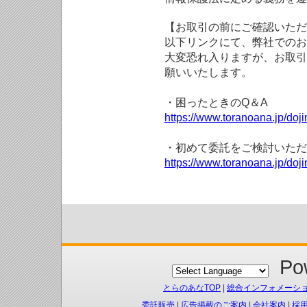
【お取引の前にご確認いただ
以下リンクにて、弊社でのお
大変恐れ入りますが、お取引
願いいたします。
・困ったときのQ＆A
https://www.toranoana.jp/doji
・初めて委託をご検討いただ
https://www.toranoana.jp/doj
Pow
とらのあなTOP
|
総合インフォメーシ
委託販売
|
広告掲載のご案内
|
会社案内
|
採