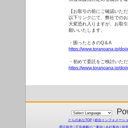
【お取引の前にご確認いただ
以下リンクにて、弊社でのお
大変恐れ入りますが、お取引
願いいたします。
・困ったときのQ＆A
https://www.toranoana.jp/doji
・初めて委託をご検討いただ
https://www.toranoana.jp/doj
Pow
とらのあなTOP
|
総合インフォメーシ
委託販売
|
広告掲載のご案内
|
会社案内
|
採