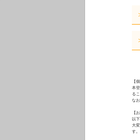
【個
本登
るこ
なお
【お
以下
大変
す。