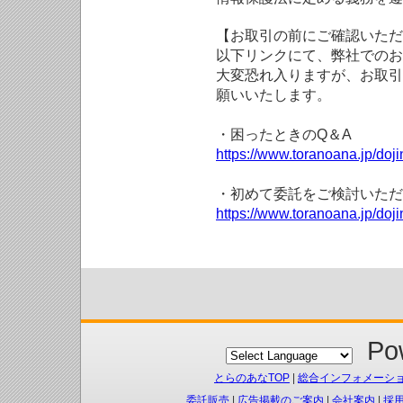
【お取引の前にご確認いただ
以下リンクにて、弊社でのお
大変恐れ入りますが、お取引
願いいたします。
・困ったときのQ＆A
https://www.toranoana.jp/doji
・初めて委託をご検討いただ
https://www.toranoana.jp/doj
Pow
とらのあなTOP
|
総合インフォメーシ
委託販売
|
広告掲載のご案内
|
会社案内
|
採