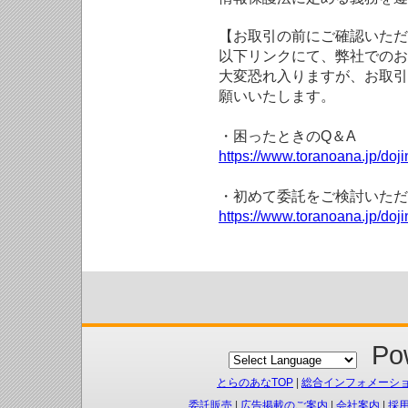
【お取引の前にご確認いただ
以下リンクにて、弊社でのお
大変恐れ入りますが、お取引
願いいたします。
・困ったときのQ＆A
https://www.toranoana.jp/doji
・初めて委託をご検討いただ
https://www.toranoana.jp/doj
Pow
とらのあなTOP
|
総合インフォメーシ
委託販売
|
広告掲載のご案内
|
会社案内
|
採