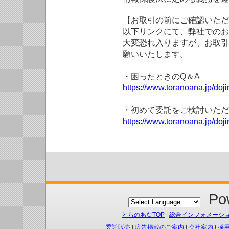
【お取引の前にご確認いただ
以下リンクにて、弊社でのお
大変恐れ入りますが、お取引
願いいたします。
・困ったときのQ＆A
https://www.toranoana.jp/doji
・初めて委託をご検討いただ
https://www.toranoana.jp/doj
Pow
とらのあなTOP
|
総合インフォメーシ
委託販売
|
広告掲載のご案内
|
会社案内
|
採