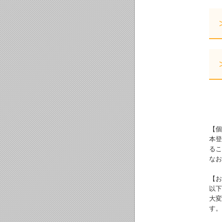
【個
本登
るこ
なお
【お
以下
大変
す。