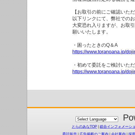
【お取引の前にご確認いただ
以下リンクにて、弊社でのお
大変恐れ入りますが、お取引
願いいたします。
・困ったときのQ＆A
https://www.toranoana.jp/doji
・初めて委託をご検討いただ
https://www.toranoana.jp/doj
Pow
とらのあなTOP
|
総合インフォメーシ
委託販売
|
広告掲載のご案内
|
会社案内
|
採