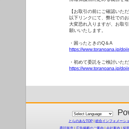
【お取引の前にご確認いただ
以下リンクにて、弊社でのお
大変恐れ入りますが、お取引
願いいたします。
・困ったときのQ＆A
https://www.toranoana.jp/doji
・初めて委託をご検討いただ
https://www.toranoana.jp/doj
Pow
とらのあなTOP
|
総合インフォメーシ
委託販売
|
広告掲載のご案内
|
会社案内
|
採