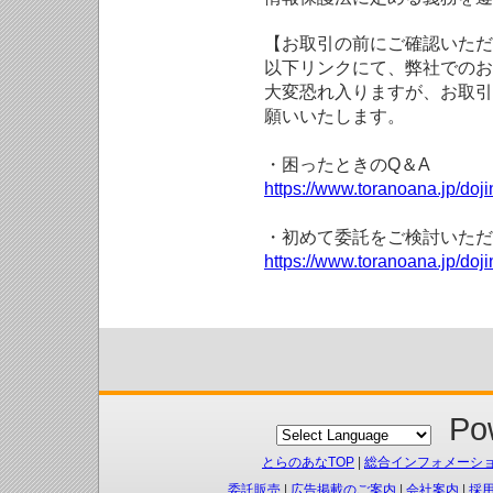
【お取引の前にご確認いただ
以下リンクにて、弊社でのお
大変恐れ入りますが、お取引
願いいたします。
・困ったときのQ＆A
https://www.toranoana.jp/doji
・初めて委託をご検討いただ
https://www.toranoana.jp/doj
Pow
とらのあなTOP
|
総合インフォメーシ
委託販売
|
広告掲載のご案内
|
会社案内
|
採