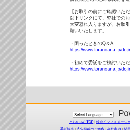
【お取引の前にご確認いただ
以下リンクにて、弊社でのお
大変恐れ入りますが、お取引
願いいたします。
・困ったときのQ＆A
https://www.toranoana.jp/doji
・初めて委託をご検討いただ
https://www.toranoana.jp/doj
Pow
とらのあなTOP
|
総合インフォメーシ
委託販売
|
広告掲載のご案内
|
会社案内
|
採