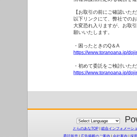
【お取引の前にご確認いただ
以下リンクにて、弊社でのお
大変恐れ入りますが、お取引
願いいたします。
・困ったときのQ＆A
https://www.toranoana.jp/doji
・初めて委託をご検討いただ
https://www.toranoana.jp/doj
Pow
とらのあなTOP
|
総合インフォメーシ
委託販売
|
広告掲載のご案内
|
会社案内
|
採