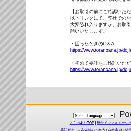
【お取引の前にご確認いただ
以下リンクにて、弊社でのお
大変恐れ入りますが、お取引
願いいたします。
・困ったときのQ＆A
https://www.toranoana.jp/doji
・初めて委託をご検討いただ
https://www.toranoana.jp/doj
Pow
とらのあなTOP
|
総合インフォメーシ
委託販売
|
広告掲載のご案内
|
会社案内
|
採