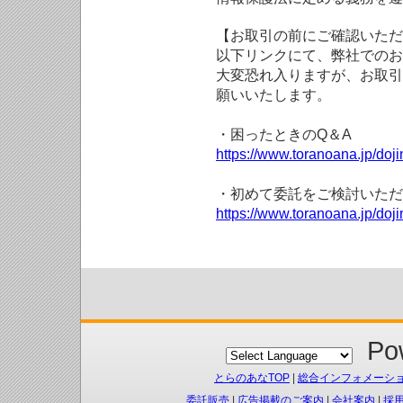
【お取引の前にご確認いただ
以下リンクにて、弊社でのお
大変恐れ入りますが、お取引
願いいたします。
・困ったときのQ＆A
https://www.toranoana.jp/doji
・初めて委託をご検討いただ
https://www.toranoana.jp/doj
Pow
とらのあなTOP
|
総合インフォメーシ
委託販売
|
広告掲載のご案内
|
会社案内
|
採