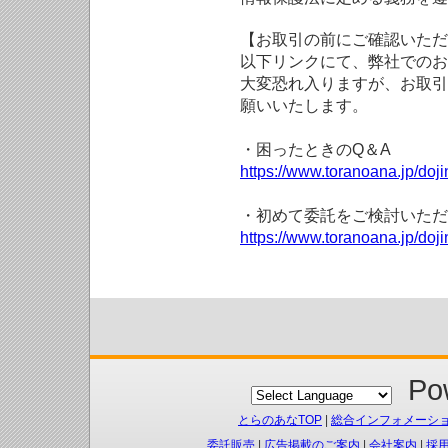
【お取引の前にご確認いただ
以下リンクにて、弊社でのお
大変恐れ入りますが、お取引
願いいたします。
・困ったときのQ＆A
https://www.toranoana.jp/doji
・初めて委託をご検討いただ
https://www.toranoana.jp/doj
Pow
とらのあなTOP
|
総合インフォメーシ
委託販売
|
広告掲載のご案内
|
会社案内
|
採