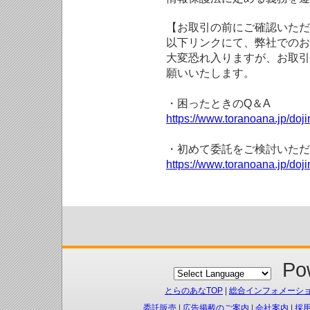
【お取引の前にご確認いただ
以下リンクにて、弊社でのお
大変恐れ入りますが、お取引
願いいたします。
・困ったときのQ＆A
https://www.toranoana.jp/doji
・初めて委託をご検討いただ
https://www.toranoana.jp/doj
Pow
とらのあなTOP
|
総合インフォメーシ
委託販売
|
広告掲載のご案内
|
会社案内
|
採