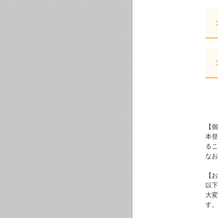
【個
本登
るこ
なお
【お
以下
大変
す。