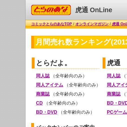
コミックとらのあな
虎通 OnLine
コミックとらのあなTOP
/
オンラインマガジン
/
虎通 OnL
月間売れ数ランキング(2013
とらだよ。
虎通
同人誌
（全年齢向のみ）
同人誌
（
同人アイテム
（全年齢向のみ）
同人アイ
商業誌
（全年齢向のみ）
商業誌
（
CD
（全年齢向のみ）
BD・DV
BD・DVD
（全年齢向のみ）
PCゲーム