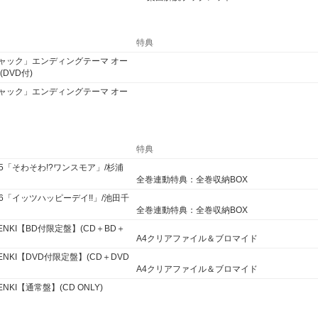
特典
ジャック」エンディングテーマ オー
DVD付)
ジャック」エンディングテーマ オー
特典
05「そわそわ!?ワンスモア」/杉浦
全巻連動特典：全巻収納BOX
06「イッツハッピーデイ!!」/池田千
全巻連動特典：全巻収納BOX
 PENKI【BD付限定盤】(CD＋BD＋
A4クリアファイル＆ブロマイド
 PENKI【DVD付限定盤】(CD＋DVD
A4クリアファイル＆ブロマイド
PENKI【通常盤】(CD ONLY)