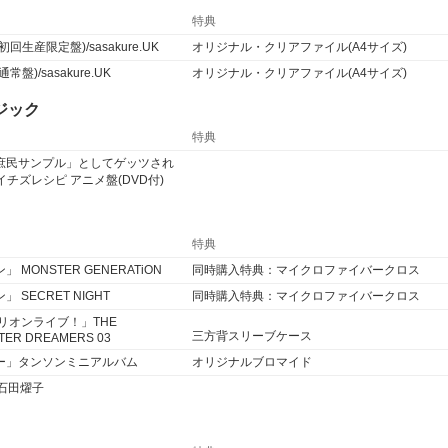
特典
生産限定盤)/sasakure.UK
オリジナル・クリアファイル(A4サイズ)
盤)/sasakure.UK
オリジナル・クリアファイル(A4サイズ)
ジック
特典
「庶民サンプル」としてゲッツされ
チズレシピ アニメ盤(DVD付)
特典
 MONSTER GENERATiON
同時購入特典：マイクロファイバークロス
 SECRET NIGHT
同時購入特典：マイクロファイバークロス
ミリオンライブ！」THE
三方背スリーブケース
TER DREAMERS 03
ァー」タンソンミニアルバム
オリジナルブロマイド
nd/石田燿子