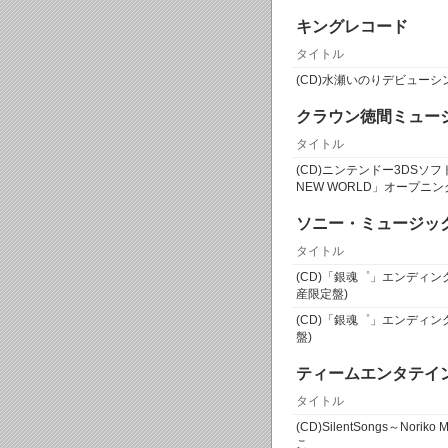
キングレコード
タイトル
(CD)水瀬いのりデビューシ
クラウン徳間ミュー
タイトル
(CD)ニンテンドー3DSソフト「P
NEW WORLD」オープニ
ソニー・ミュージッ
タイトル
(CD)「銀魂゜」エンディン
産限定盤)
(CD)「銀魂゜」エンディン
盤)
ティームエンタテイ
タイトル
(CD)SilentSongs～Noriko 
こ