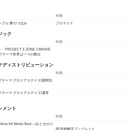
特典
ングル 夢のつぼみ
ブロマイド
ジック
特典
ROJECT X ZONE 2:BRAVE
ングテーマ世界は一つの舞台
クディストリビューション
特典
グテーマ グロリアスデイズ(期間生
グテーマ グロリアスデイズ(通常
ンメント
特典
Mitose Art Works Best～/みとせのり
8P楽曲解説ブックレット