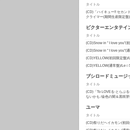
タイトル
(CD)「ハイキュー!! セ
クライマー(期間生産限定盤)
ビクターエンタテイ
タイトル
(CD)Snow in " I love yo
(CD)Snow in " I love you
(CD)YELLOW(初回限定盤)/
(CD)YELLOW(通常盤)/Le☆
ブシロードミュージ
タイトル
(CD)「To LOVEる-と
ないかも /金色の闇＆黒咲芽
ユーマ
タイトル
(CD)祭りだヘイカモン(初