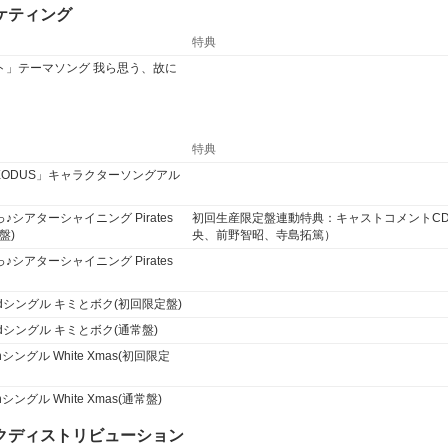
ケティング
特典
スト」テーマソング 我ら思う、故に
特典
EXODUS」キャラクターソングアル
♪シアターシャイニング Pirates
初回生産限定盤連動特典：キャストコメントC
定盤)
央、前野智昭、寺島拓篤）
♪シアターシャイニング Pirates
rdシングル キミとボク(初回限定盤)
rdシングル キミとボク(通常盤)
シングル White Xmas(初回限定
シングル White Xmas(通常盤)
クディストリビューション