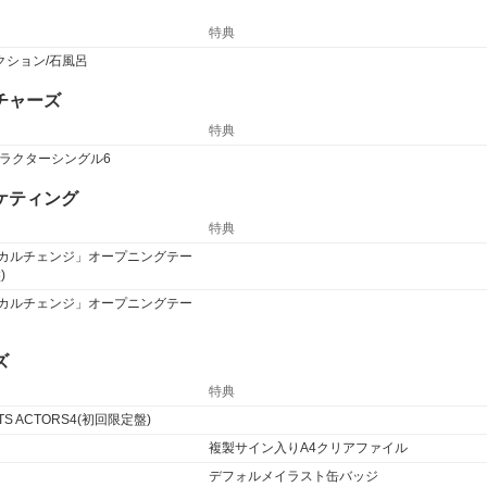
特典
クション/石風呂
チャーズ
特典
ls キャラクターシングル6
ケティング
特典
マジカルチェンジ」オープニングテー
)
マジカルチェンジ」オープニングテー
ズ
特典
ENTS ACTORS4(初回限定盤)
複製サイン入りA4クリアファイル
デフォルメイラスト缶バッジ