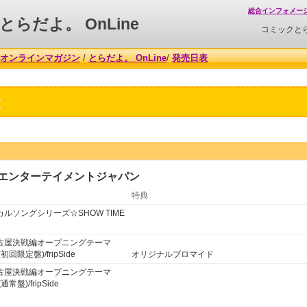
総合インフォメー
とらだよ。 OnLine
コミックと
オンラインマガジン
/
とらだよ。 OnLine
/
発売日表
表
・エンターテイメントジャパン
特典
ルソングシリーズ☆SHOW TIME
名古屋決戦編オープニングテーマ
th-(初回限定盤)/fripSide
オリジナルブロマイド
名古屋決戦編オープニングテーマ
h-(通常盤)/fripSide