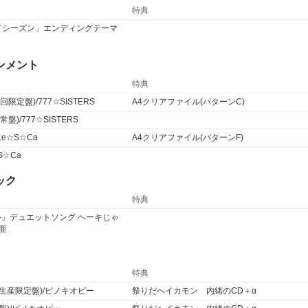
特典
カンドシーズン」エンディングテーマ
ンメント
特典
u"(初回限定盤)/777☆SISTERS
A4クリアファイル(パターンC)
"(通常盤)/777☆SISTERS
Le☆S☆Ca
A4クリアファイル(パターンF)
S☆Ca
ック
特典
らぶる-」デュエットソング ヘーキじゃ
亜
特典
回生産限定盤)/ピノキオピー
祭りだヘイカモン 内緒のCD＋α