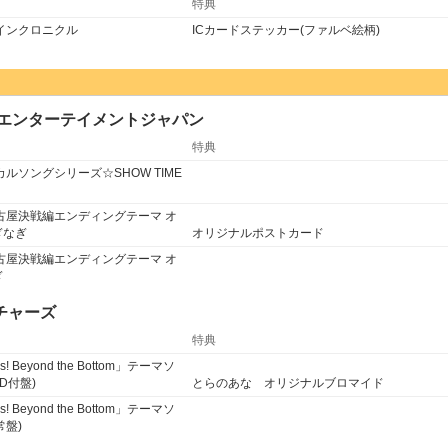
特典
ェインクロニクル
ICカードステッカー(ファルベ絵柄)
・エンターテイメントジャパン
特典
ルソングシリーズ☆SHOW TIME
名古屋決戦編エンディングテーマ オ
ぎなぎ
オリジナルポストカード
名古屋決戦編エンディングテーマ オ
ぎ
チャーズ
特典
ls! Beyond the Bottom」テーマソ
DVD付盤)
とらのあな オリジナルブロマイド
ls! Beyond the Bottom」テーマソ
通常盤)