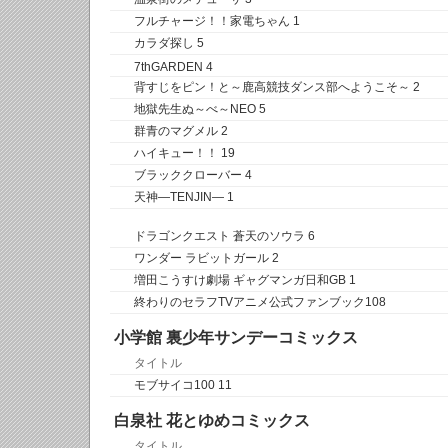
フルチャージ！！家電ちゃん 1
カラダ探し 5
7thGARDEN 4
背すじをピン！と～鹿高競技ダンス部へようこそ～ 2
地獄先生ぬ～べ～NEO 5
群青のマグメル 2
ハイキュー！！ 19
ブラッククローバー 4
天神―TENJIN― 1
ドラゴンクエスト 蒼天のソウラ 6
ワンダー ラビットガール 2
増田こうすけ劇場 ギャグマンガ日和GB 1
終わりのセラフTVアニメ公式ファンブック108
小学館 裏少年サンデーコミックス
タイトル
モブサイコ100 11
白泉社 花とゆめコミックス
タイトル