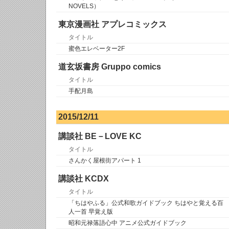
NOVELS）
東京漫画社 アプレコミックス
タイトル
蜜色エレベーター2F
道玄坂書房 Gruppo comics
タイトル
手配月島
2015/12/11
講談社 BE－LOVE KC
タイトル
さんかく屋根街アパート 1
講談社 KCDX
タイトル
「ちはやふる」公式和歌ガイドブック ちはやと覚える百
人一首 早覚え版
昭和元禄落語心中 アニメ公式ガイドブック