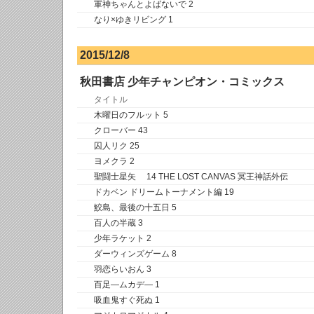
軍神ちゃんとよばないで 2
なり×ゆきリビング 1
2015/12/8
秋田書店 少年チャンピオン・コミックス
タイトル
木曜日のフルット 5
クローバー 43
囚人リク 25
ヨメクラ 2
聖闘士星矢 14 THE LOST CANVAS 冥王神話外伝
ドカベン ドリームトーナメント編 19
鮫島、最後の十五日 5
百人の半蔵 3
少年ラケット 2
ダーウィンズゲーム 8
羽恋らいおん 3
百足―ムカデ― 1
吸血鬼すぐ死ぬ 1