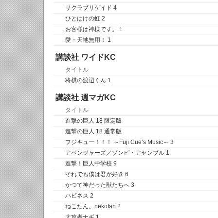
サクラブリゲイド 4
ひとはけの虹 2
お客様は神様です。 1
愛・天地無用！ 1
講談社 ワイドKC
タイトル
将棋の渡辺くん 1
講談社 週マガKC
タイトル
進撃の巨人 18 限定版
進撃の巨人 18 通常版
フジキュー！！！ ～Fuji Cue’s Music～ 3
アベンジャーズ／ゾンビ・アセンブル 1
進撃！巨人中学校 9
それでも僕は君が好き 6
かつて神だった獣たちへ 3
ハピネス 2
ねこたん。nekotan 2
大攻者ナギ 1