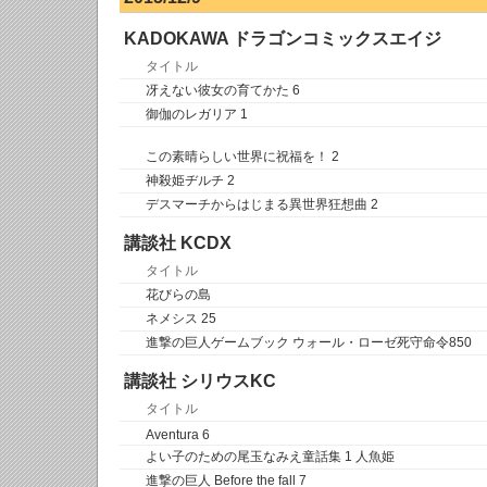
KADOKAWA ドラゴンコミックスエイジ
タイトル
冴えない彼女の育てかた 6
御伽のレガリア 1
この素晴らしい世界に祝福を！ 2
神殺姫ヂルチ 2
デスマーチからはじまる異世界狂想曲 2
講談社 KCDX
タイトル
花びらの島
ネメシス 25
進撃の巨人ゲームブック ウォール・ローゼ死守命令850
講談社 シリウスKC
タイトル
Aventura 6
よい子のための尾玉なみえ童話集 1 人魚姫
進撃の巨人 Before the fall 7