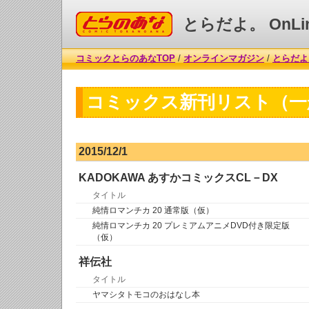
コミックとらのあな
とらだよ。 OnLi
コミックとらのあなTOP
/
オンラインマガジン
/
とらだよ。
コミックス新刊リスト（一
2015/12/1
KADOKAWA あすかコミックスCL－DX
タイトル
純情ロマンチカ 20 通常版（仮）
純情ロマンチカ 20 プレミアムアニメDVD付き限定版
（仮）
祥伝社
タイトル
ヤマシタトモコのおはなし本