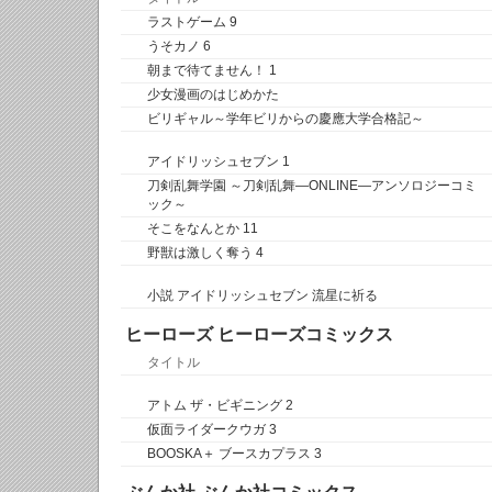
ラストゲーム 9
うそカノ 6
朝まで待てません！ 1
少女漫画のはじめかた
ビリギャル～学年ビリからの慶應大学合格記～
アイドリッシュセブン 1
刀剣乱舞学園 ～刀剣乱舞―ONLINE―アンソロジーコミ
ック～
そこをなんとか 11
野獣は激しく奪う 4
小説 アイドリッシュセブン 流星に祈る
ヒーローズ ヒーローズコミックス
タイトル
アトム ザ・ビギニング 2
仮面ライダークウガ 3
BOOSKA＋ ブースカプラス 3