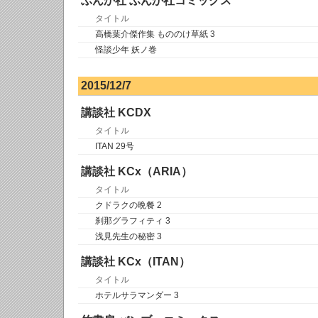
ぶんか社 ぶんか社コミックス
タイトル
高橋葉介傑作集 もののけ草紙 3
怪談少年 妖ノ巻
2015/12/7
講談社 KCDX
タイトル
ITAN 29号
講談社 KCx（ARIA）
タイトル
クドラクの晩餐 2
刹那グラフィティ 3
浅見先生の秘密 3
講談社 KCx（ITAN）
タイトル
ホテルサラマンダー 3