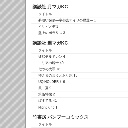
講談社 月マガKC
タイトル
夢喰い探偵―宇都宮アイリの帰還― 1
イリビノデ 1
盤上のポラリス 3
講談社 週マガKC
タイトル
徒然チルドレン 4
エリアの騎士 49
七つの大罪 18
神さまの言うとおり弐 15
UQ HOLDER！ 9
風 夏 9
第伍特捜 2
ぱすてる 41
Night King 1
竹書房 バンブーコミックス
タイトル