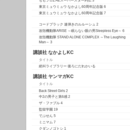
ももプロZ AEスーパースター列伝 3
東京ミュウミュウ なかよし60周年記念版 6
東京ミュウミュウ なかよし60周年記念版 7
コードブラック 速弾きのルルーシュ 2
攻殻機動隊ARISE ～眠らない眼の男Sleepless Eye～ 6
攻殻機動隊 STAND ALONE COMPLEX ～The Laughing
Man～ 3
講談社 なかよしKC
タイトル
絶叫ライブラリー 後ろにだれかいる
講談社 ヤンマガKC
タイトル
Back Street Girls 2
中2の男子と第6感 2
ザ・ファブル 4
監獄学園 19
でぶせん 5
ミニマム 7
クダンノゴトシ 1