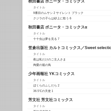
秋田書店 ボニータ・コミックス
タイトル
9番目のムサシ 2 サイレント ブラック
クジラの子らは砂上に歌う 6
秋田書店 ボニータ・コミックスα
タイトル
十十虫は夢を見る 7
笠倉出版社 カルトコミックス／Sweet selecti
タイトル
夜は私だけのご主人さま
殉愛の籠の鳥
少年画報社 YKコミックス
タイトル
ぼくらのふしだら 2
36.5℃の天使 1
芳文社 芳文社コミックス
タイトル