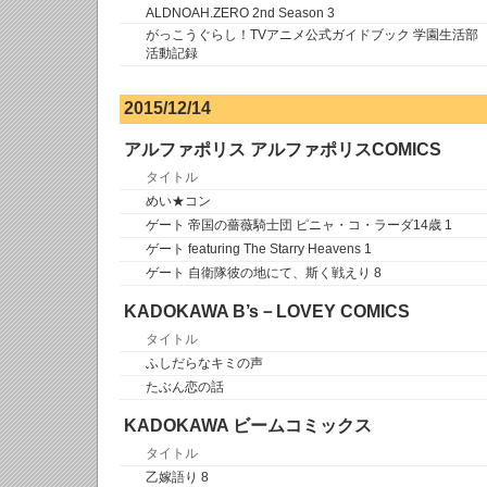
ALDNOAH.ZERO 2nd Season 3
がっこうぐらし！TVアニメ公式ガイドブック 学園生活部
活動記録
2015/12/14
アルファポリス アルファポリスCOMICS
タイトル
めい★コン
ゲート 帝国の薔薇騎士団 ピニャ・コ・ラーダ14歳 1
ゲート featuring The Starry Heavens 1
ゲート 自衛隊彼の地にて、斯く戦えり 8
KADOKAWA B’s－LOVEY COMICS
タイトル
ふしだらなキミの声
たぶん恋の話
KADOKAWA ビームコミックス
タイトル
乙嫁語り 8