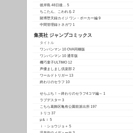
彼岸島 48日後… 5
ちこたん、こわれる 2
賭博堕天録カイジ ワン・ポーカー編 9
中間管理録トネガワ 1
集英社 ジャンプコミックス
タイトル
ワンパンマン 10 OVA同梱版
ワンパンマン 10 通常版
機巧童子ULTIMO 12
声優ましまし倶楽部 2
ワールドトリガー 13
終わりのセラフ 10
せらぷち！～終わりのセラフ4コマ編～ 1
ラブデスター 3
こちら葛飾区亀有公園前派出所 197
トリコ 37
μ＆ｉ 5
ｉ・ショウジョ＋ 5
温泉街のメデューサ 3