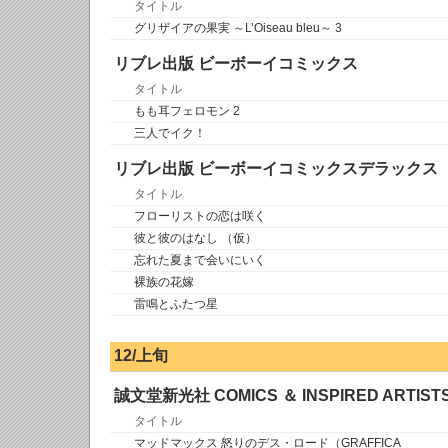
タイトル
グリザイアの果実 ～L’Oiseau bleu～ 3
リブレ出版 ビーボーイコミックス
タイトル
もも耳フェロモン 2
三人でイク！
リブレ出版 ビーボーイコミックスデラックス
タイトル
フローリストの恋は咲く
彼と彼のはなし （仮）
忘れた夏まで会いにいく
裸族の花嫁
雷鳴とふたつ星
12/上旬
誠文堂新光社 COMICS ＆ INSPIRED ARTIST
タイトル
マッドマックス 怒りのデス・ロード（GRAFFICA