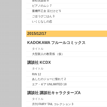
茶柱倶楽部 8
ピアノのムシ 7
重機甲乙女 豆だけど 5
ごほうびごはん 3
いくじなしの恋
2015/12/17
KADOKAWA フルールコミックス
タイトル
大型新人の教育係 （仮）
講談社 KCDX
タイトル
RiN 12
あしたのジョーに憧れて 2
エア・ギア UNLIMITED 18
講談社 講談社キャラクターズA
タイトル
月刊 FAIRY TAIL コレクション 3