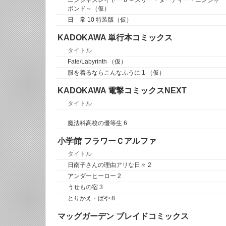
ニンジャスレイヤー 6 ～スリー・ダーティー・ニンジャ
ボンド～（仮）
日 常 10 特装版（仮）
KADOKAWA 単行本コミックス
タイトル
Fate/Labyrinth （仮）
服を着るならこんなふうに 1 （仮）
KADOKAWA 電撃コミックスNEXT
タイトル
魔法科高校の優等生 6
小学館 フラワーＣアルファ
タイトル
日南子さんの理由アリな日々 2
アンダーヒーロー 2
うせもの宿 3
とりかえ・ばや 8
マッグガーデン ブレイドコミックス