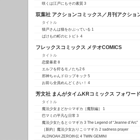
咲くは江戸にもその素質 3
双葉社 アクションコミックス／月刊アクショ
タイトル
猫戸さんは猫をかぶっている 1
ばけもの町のヒトビト 4
フレックスコミックス メテオCOMICS
タイトル
恋愛暴君 8
エルフを狩るモノたち2 6
邪神ちゃんドロップキック 5
お前ら全員めんどくさい！ 4
芳文社 まんがタイムKRコミックス フォワー
タイトル
魔法少女まどか☆マギカ［魔獣編］ 1
巴マミの平凡な日常 3
魔法少女たると☆マギカ 3 The Legend of “Jeanne d’Arc”
［新約］魔法少女おりこ☆マギカ 2 sadness prayer
ALDNOAH.ZERO外伝 4 TWIN GEMINI