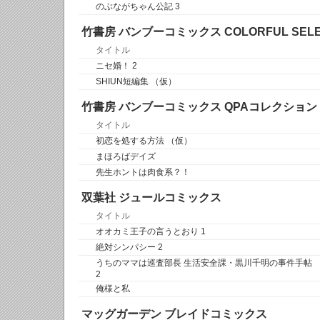
のぶながちゃん公記 3
竹書房 バンブーコミックス COLORFUL SEL
タイトル
ニセ婚！ 2
SHIUN短編集 （仮）
竹書房 バンブーコミックス QPAコレクション
タイトル
初恋を処する方法 （仮）
まほろばデイズ
先生ホントは肉食系？！
双葉社 ジュールコミックス
タイトル
オオカミ王子の言うとおり 1
絶対シンパシー 2
うちのママは巡査部長 生活安全課・黒川千明の事件手帖
2
俺様と私
マッグガーデン ブレイドコミックス