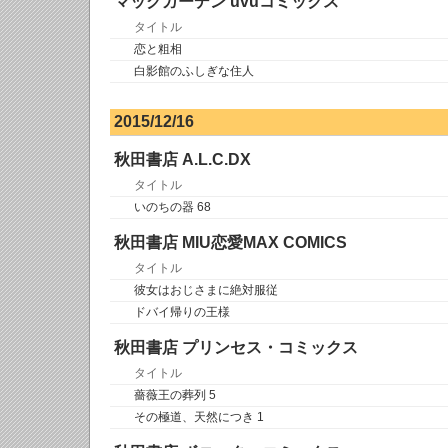
マッグガーデン uvuコミックス
タイトル
恋と粗相
白影館のふしぎな住人
2015/12/16
秋田書店 A.L.C.DX
タイトル
いのちの器 68
秋田書店 MIU恋愛MAX COMICS
タイトル
彼女はおじさまに絶対服従
ドバイ帰りの王様
秋田書店 プリンセス・コミックス
タイトル
薔薇王の葬列 5
その極道、天然につき 1