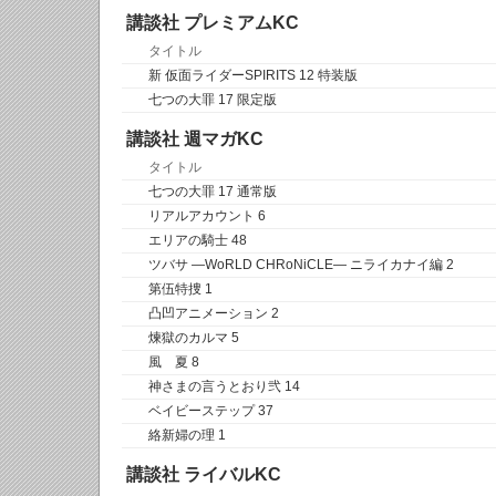
講談社 プレミアムKC
タイトル
新 仮面ライダーSPIRITS 12 特装版
七つの大罪 17 限定版
講談社 週マガKC
タイトル
七つの大罪 17 通常版
リアルアカウント 6
エリアの騎士 48
ツバサ ―WoRLD CHRoNiCLE― ニライカナイ編 2
第伍特捜 1
凸凹アニメーション 2
煉獄のカルマ 5
風 夏 8
神さまの言うとおり弐 14
ベイビーステップ 37
絡新婦の理 1
講談社 ライバルKC