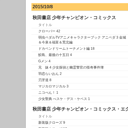
2015/10/8
秋田書店 少年チャンピオン・コミックス
タイトル
クローバー 42
弱虫ペダルTVアニメキャラクターブック アニペダ 3 金城
＆今泉＆福富＆荒北編
ドカベンドリームトーナメント編 18
鮫島、最後の十五日 4
Gメン 4
兄 妹 4 少女探偵と幽霊警官の怪奇事件簿
羽恋らいおん 2
刃牙道 8
マジカロマジカル 3
ニコべん！ 1
少女聖典 べスケ・デス・ケベス 1
秋田書店 少年チャンピオン・コミックス・エ
タイトル
新装版クローズ 9