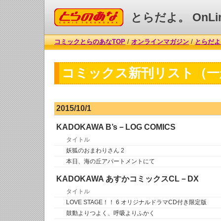
コミックとらのあな
とらだよ。 OnLi
コミックとらのあなTOP
/
オンラインマガジン
/
とらだよ。
コミックス新刊リスト（一
2015/10/1
KADOKAWA B’s－LOG COMICS
タイトル
妖狐のおまわりさん 2
本日、海の丘アパートメントにて
KADOKAWA あすかコミックスCL－DX
タイトル
LOVE STAGE！！ 6 オリジナルドラマCD付き限定版
鼓動よりつよく、呼吸よりふかく