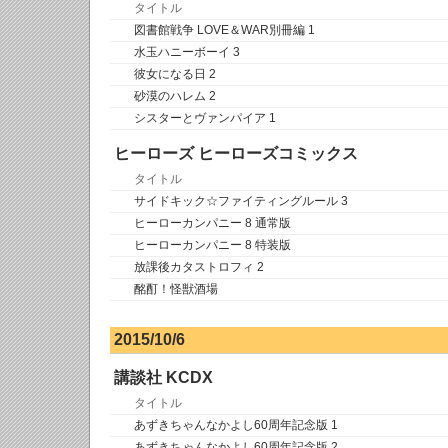
タイトル
図書館戦争 LOVE＆WAR別冊編 1
水玉ハニーボーイ 3
彼女になる日 2
砂漠のハレム 2
シスターとヴァンパイア 1
ヒーローズ ヒーローズコミックス
タイトル
サイドキック☆ファイティングルール 3
ヒーローカンパニー 8 通常版
ヒーローカンパニー 8 特装版
放課後カタストロフィ 2
酩酊！怪獣酒場
2015/10/6
講談社 KCDX
タイトル
あずきちゃんなかよし60周年記念版 1
あずきちゃんなかよし60周年記念版 2