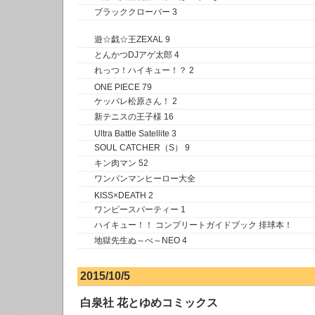
ブラッククローバー 3
遊☆戯☆王ZEXAL 9
とんかつDJアゲ太郎 4
れっつ！ハイキュー！？ 2
ONE PIECE 79
ケッパレ松原さん！ 2
新テニスの王子様 16
Ultra Battle Satellite 3
SOUL CATCHER（S） 9
キン肉マン 52
ワンパンマンヒーロー大全
KISS×DEATH 2
ワンピースパーティー 1
ハイキュー！！ コンプリートガイドブック 排球本！
地獄先生ぬ～べ～NEO 4
2015/10/5
白泉社 花とゆめコミックス