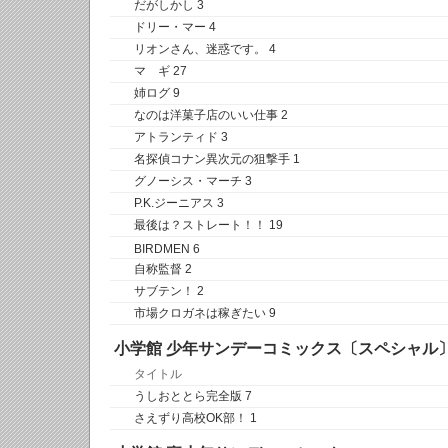
だがしかし 3
ドリー・マー 4
リオンさん、迷惑です。 4
マ ギ 27
姉ログ 9
なのは洋菓子店のいい仕事 2
アトランティド 3
名探偵コナン異次元の狙撃手 1
グノーシス・マーチ 3
P.K.ジーニアス 3
最後は？ストレート！！ 19
BIRDMEN 6
自称監督 2
サブテン！ 2
市場クロガネは稼ぎたい 9
小学館 少年サンデーコミックス〔スペシャル
タイトル
うしおととら完全版 7
さえずり高校OK部！ 1