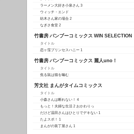
ラーメン大好き小泉さん 3
ウィッチ・エンド
紡木さん家の場合 2
なぎさ食堂 2
竹書房 バンブーコミックス WIN SELECTION
タイトル
恋ヶ窪プリンセスハニー 1
竹書房 バンブーコミックス 麗人uno！
タイトル
焦る鼠は猫を噛む
芳文社 まんがタイムコミックス
タイトル
小森さんは断れない！ 4
もっと！夫婦な生活 2 おかわりっ
だけど温田さんはひとりでデキない 1
たよスポ！ 1
まんがの装丁屋さん 1