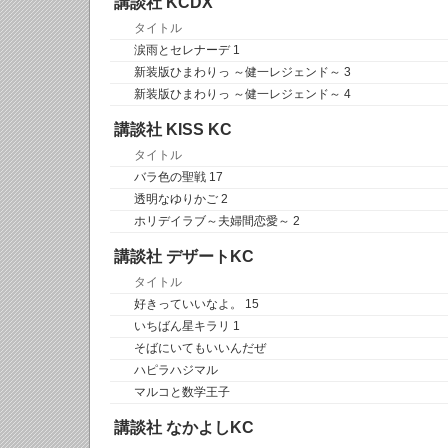
講談社 KCDX
タイトル
涙雨とセレナーデ 1
新装版ひまわりっ ～健一レジェンド～ 3
新装版ひまわりっ ～健一レジェンド～ 4
講談社 KISS KC
タイトル
バラ色の聖戦 17
透明なゆりかご 2
ホリデイラブ～夫婦間恋愛～ 2
講談社 デザートKC
タイトル
好きっていいなよ。 15
いちばん星キラリ 1
そばにいてもいいんだぜ
ハピラハジマル
マルコと数学王子
講談社 なかよしKC