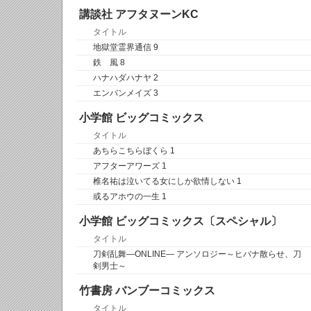
講談社 アフタヌーンKC
タイトル
地獄堂霊界通信 9
鉄 風 8
ハナハダハナヤ 2
エンバンメイズ 3
小学館 ビッグコミックス
タイトル
あちらこちらぼくら 1
アフターアワーズ 1
椎名祐は泣いてる女にしか欲情しない 1
或るアホウの一生 1
小学館 ビッグコミックス〔スペシャル〕
タイトル
刀剣乱舞―ONLINE― アンソロジー～ヒバナ散らせ、刀
剣男士～
竹書房 バンブーコミックス
タイトル