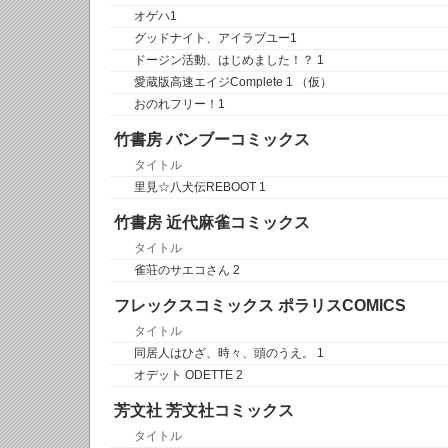
オゲハ1
グッドナイト、アイラブユー1
ドージン活動、はじめました！？ 1
愛蔵版高速エイジComplete 1 （仮）
おのれフリー！1
竹書房 バンブーコミックス
タイトル
里見☆八犬伝REBOOT 1
竹書房 近代麻雀コミックス
タイトル
雀荘のサエコさん 2
フレックスコミックス ポラリスCOMICS
タイトル
同居人はひざ、時々、頭のうえ。 1
オデット ODETTE 2
芳文社 芳文社コミックス
タイトル