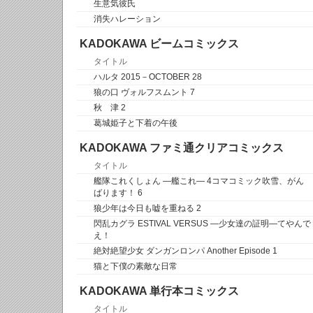
生意気彼氏
消失ハレーション
KADOKAWA ビームコミックス
タイトル
ハルタ 2015－OCTOBER 28
狼の口 ヴォルフスムント 7
秋 津 2
葛城姫子と下着の午後
KADOKAWA ファミ通クリアコミックス
タイトル
艦隊これくしょん ―艦これ― 4コマコミック吹雪、がん
ばります！ 6
狼少年は今日も嘘を重ねる 2
閃乱カグラ ESTIVAL VERSUS ―少女達の証明―てやんで
え！
絶対絶望少女 ダンガンロンパ Another Episode 1
猫と下僕の素敵な日常
KADOKAWA 単行本コミックス
タイトル