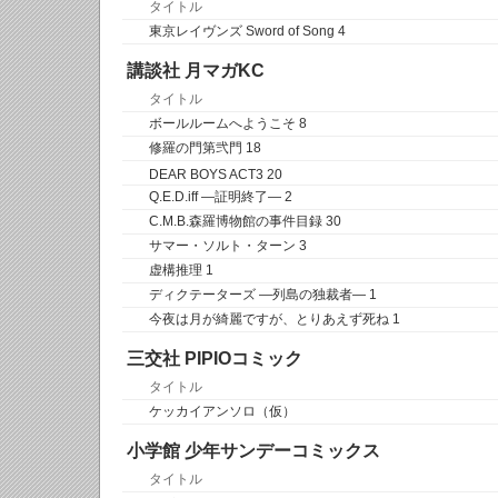
タイトル
東京レイヴンズ Sword of Song 4
講談社 月マガKC
タイトル
ボールルームへようこそ 8
修羅の門第弐門 18
DEAR BOYS ACT3 20
Q.E.D.iff ―証明終了― 2
C.M.B.森羅博物館の事件目録 30
サマー・ソルト・ターン 3
虚構推理 1
ディクテーターズ ―列島の独裁者― 1
今夜は月が綺麗ですが、とりあえず死ね 1
三交社 PIPIOコミック
タイトル
ケッカイアンソロ（仮）
小学館 少年サンデーコミックス
タイトル