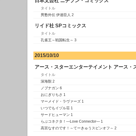
日本文芸社 ニチブン・コミックス
タイトル
男塾外伝 伊達臣人 2
リイド社 SPコミックス
タイトル
孔雀王～戦国転生～ 3
2015/10/10
アース・スターエンターテイメント アース・
タイトル
深海獣 2
ノブナガン 6
おにぎりちさ 1
マーメイド・ラヴァーズ 1
いつでもイヅル荘 1
サードヒューマン 1
らぶコネクタ！―Love Connector― 1
高宮なすのです！～てーきゅうスピンオフ～ 2