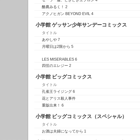
セーラー服、ときどきエプロン 4
酪農みるく！ 2
アクノヒガン BEYOND EVIL 4
小学館 ゲッサン少年サンデーコミックス
タイトル
あやしや 7
月曜日は2限から 5
LES MISERABLES 6
四弦のエレジー 2
小学館 ビッグコミックス
タイトル
孔雀王ライジング 6
花とアリス殺人事件
重版出来！ 6
小学館 ビッグコミックス（スペシャル）
タイトル
お酒は夫婦になってから 1