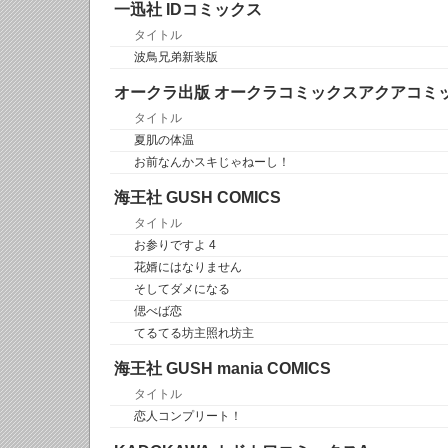
一迅社 IDコミックス
タイトル
波鳥兄弟新装版
オークラ出版 オークラコミックスアクアコミ
タイトル
夏肌の体温
お前なんかスキじゃねーし！
海王社 GUSH COMICS
タイトル
お参りですよ 4
花婿にはなりません
そしてダメになる
偲べば恋
てるてる坊主照れ坊主
海王社 GUSH mania COMICS
タイトル
恋人コンプリート！