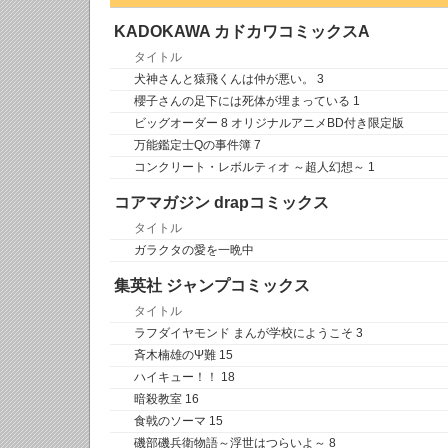
KADOKAWA カドカワコミックスA
タイトル
犬神さんと猿飛くんは仲が悪い。 3
櫻子さんの足下には死体が埋まっている 1
ビッグオーダー 8 オリジナルアニメBD付き限定版
万能鑑定士Qの事件簿 7
コンクリート・レボルティオ ～超人幻想～ 1
コアマガジン drapコミックス
タイトル
ガラクタの愛を一晩中
集英社 ジャンプコミックス
タイトル
ラフダイヤモンド まんが学校にようこそ 3
斉木楠雄のΨ難 15
ハイキュー！！ 18
暗殺教室 16
食戟のソーマ 15
磯部磯兵衛物語～浮世はつらいよ～ 8