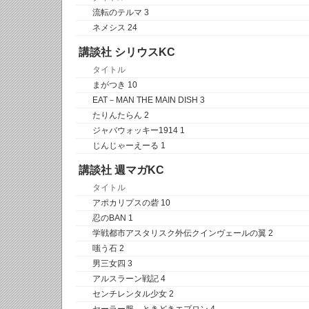
流転のテルマ 3
ネメシス 24
講談社 シリウスKC
タイトル
まがつき 10
EAT－MAN THE MAIN DISH 3
たりんたらん 2
ジャバウォッキー1914 1
じんじゃーえーる 1
講談社 週マガKC
タイトル
アポカリプスの砦 10
忍のBAN 1
学戦都市アスタリスク外伝クインヴェールの翼 2
嗤う石 2
男三女四 3
アルスラーン戦記 4
センチレンタル少女 2