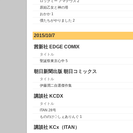
ロックミー アマデウス 2
原始乙女と神の塔
おかか 1
僕たちがやりました 2
2015/10/7
茜新社 EDGE COMIX
タイトル
聖誕祭東京心中 5
朝日新聞出版 朝日コミックス
タイトル
伊藤潤二自選傑作集
講談社 KCDX
タイトル
ITAN 28号
もののけ◇しぇありんぐ 1
講談社 KCx（ITAN）