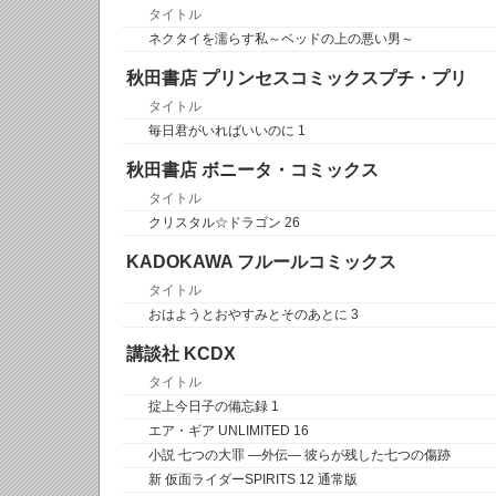
タイトル
ネクタイを濡らす私～ベッドの上の悪い男～
秋田書店 プリンセスコミックスプチ・プリ
タイトル
毎日君がいればいいのに 1
秋田書店 ボニータ・コミックス
タイトル
クリスタル☆ドラゴン 26
KADOKAWA フルールコミックス
タイトル
おはようとおやすみとそのあとに 3
講談社 KCDX
タイトル
掟上今日子の備忘録 1
エア・ギア UNLIMITED 16
小説 七つの大罪 ―外伝― 彼らが残した七つの傷跡
新 仮面ライダーSPIRITS 12 通常版