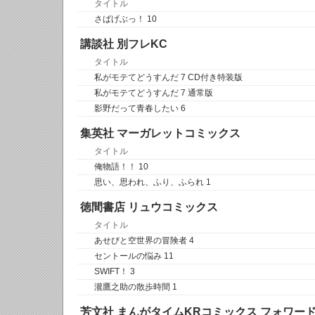
タイトル
さばげぶっ！ 10
講談社 別フレKC
タイトル
私がモテてどうすんだ 7 CD付き特装版
私がモテてどうすんだ 7 通常版
影野だって青春したい 6
集英社 マーガレットコミックス
タイトル
俺物語！！ 10
思い、思われ、ふり、ふられ 1
徳間書店 リュウコミックス
タイトル
あせびと空世界の冒険者 4
セントールの悩み 11
SWIFT！ 3
瀧鷹之助の散歩時間 1
芳文社 まんがタイムKRコミックス フォワー