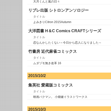
大月くんと嵐の日々
リブレ出版 シトロンアンソロジー
タイトル
よみきりCitron 2015Autumn
大洋図書 H＆C Comics CRAFTシリーズ
タイトル
恋なんかしたくない～今日から恋人になりました～
竹書房 近代麻雀コミックス
タイトル
ムダヅモ無き改革 16
2015/10/2
集英社 愛蔵版コミックス
タイトル
映画バクマン。 小畑健イラストワークス
2015/10/3