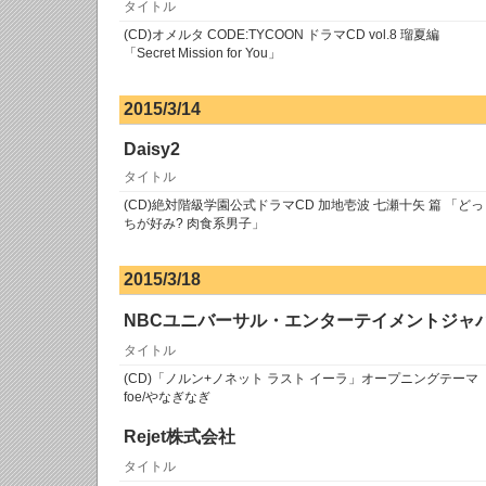
タイトル
(CD)オメルタ CODE:TYCOON ドラマCD vol.8 瑠夏編
「Secret Mission for You」
2015/3/14
Daisy2
タイトル
(CD)絶対階級学園公式ドラマCD 加地壱波 七瀬十矢 篇 「どっ
ちが好み? 肉食系男子」
2015/3/18
NBCユニバーサル・エンターテイメントジャ
タイトル
(CD)「ノルン+ノネット ラスト イーラ」オープニングテーマ
foe/やなぎなぎ
Rejet株式会社
タイトル