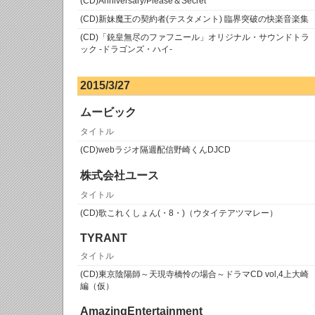
(CD)Anniversary/Please＆Secret
(CD)新妹魔王の契約者(テスタメント) 臨界突破の快楽音楽集
(CD)「銃皇無尽のファフニール」オリジナル・サウンドトラ
ック -ドラゴンズ・ハイ-
2015/3/27
ムービック
タイトル
(CD)webラジオ隔週配信野崎くんDJCD
株式会社ユース
タイトル
(CD)歌これくしょん(・8・)（ウタイテアツマレー）
TYRANT
タイトル
(CD)東京陰陽師～天現寺橋怜の場合～ドラマCD vol,4上大崎
編（仮）
AmazingEntertainment