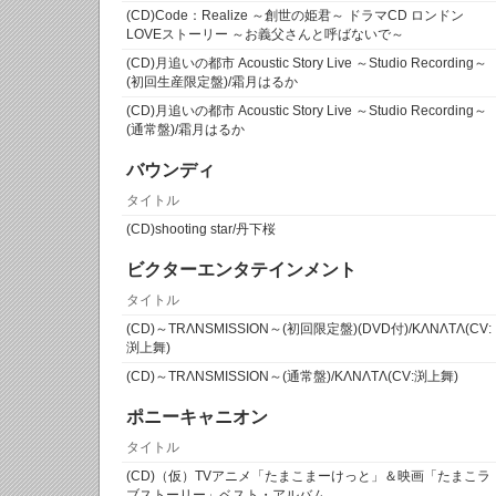
(CD)Code：Realize ～創世の姫君～ ドラマCD ロンドン
LOVEストーリー ～お義父さんと呼ばないで～
(CD)月追いの都市 Acoustic Story Live ～Studio Recording～
(初回生産限定盤)/霜月はるか
(CD)月追いの都市 Acoustic Story Live ～Studio Recording～
(通常盤)/霜月はるか
バウンディ
タイトル
(CD)shooting star/丹下桜
ビクターエンタテインメント
タイトル
(CD)～TRΛNSMISSION～(初回限定盤)(DVD付)/KΛNΛTΛ(CV:
渕上舞)
(CD)～TRΛNSMISSION～(通常盤)/KΛNΛTΛ(CV:渕上舞)
ポニーキャニオン
タイトル
(CD)（仮）TVアニメ「たまこまーけっと」＆映画「たまこラ
ブストーリー」ベスト・アルバム