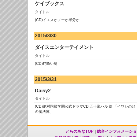
ケイブックス
タイトル
(CD)イエスかノーか半分か
2015/3/30
ダイスエンターテイメント
タイトル
(CD)蛇喰い鳥
2015/3/31
Daisy2
タイトル
(CD)絶対階級学園公式ドラマCD 五十嵐ハル 篇 「イワシの頭
の魔法陣」
とらのあなTOP
|
総合インフォメーショ