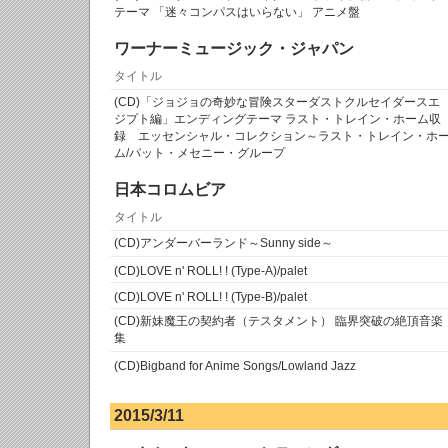
テーマ 「迷々コンパスはいらない」 アニメ盤
ワーナーミュージック・ジャパン
タイトル
(CD)「ジョジョの奇妙な冒険スターダストクルセイダースエ
ジプト編」エンディングテーマ ラスト・トレイン・ホーム収
録 エッセンシャル・コレクション～ラスト・トレイン・ホ
ム/パット・メセニー・グループ
日本コロムビア
タイトル
(CD)アンダーバーランド～Sunny side～
(CD)LOVE n' ROLL! ! (Type-A)/palet
(CD)LOVE n' ROLL! ! (Type-B)/palet
(CD)新妹魔王の契約者（テスタメント） 臨界突破の絶頂音楽
集
(CD)Bigband for Anime Songs/Lowland Jazz
2015/3/11