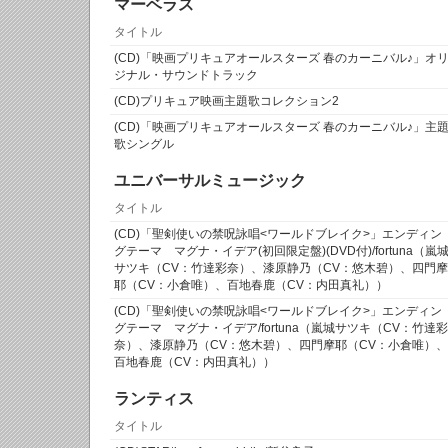
マーベラス
タイトル
(CD)「映画プリキュアオールスターズ 春のカーニバル♪」オ
ジナル・サウンドトラック
(CD)プリキュア映画主題歌コレクション2
(CD)「映画プリキュアオールスターズ 春のカーニバル♪」主
歌シングル
ユニバーサルミュージック
タイトル
(CD)「聖剣使いの禁呪詠唱<ワールドブレイク>」エンディン
グテーマ マグナ・イデア(初回限定盤)(DVD付)/fortuna（嵐
サツキ（CV：竹達彩奈）、漆原静乃（CV：悠木碧）、四門摩
耶（CV：小倉唯）、百地春鹿（CV：内田真礼））
(CD)「聖剣使いの禁呪詠唱<ワールドブレイク>」エンディン
グテーマ マグナ・イデア/fortuna（嵐城サツキ（CV：竹達彩
奈）、漆原静乃（CV：悠木碧）、四門摩耶（CV：小倉唯）、
百地春鹿（CV：内田真礼））
ランティス
タイトル