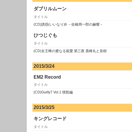
ダブリルムーン
タイトル
(CD)誘惑(いいなり)6 －佐橋周一郎の赫耀－
ひつじぐも
タイトル
(CD)女王蜂の蜜なる寵愛 第三夜 貴峰丸と皇樹
2015/3/24
EM2 Record
タイトル
(CD)Guilty7 Vol.1 憤怒編
2015/3/25
キングレコード
タイトル