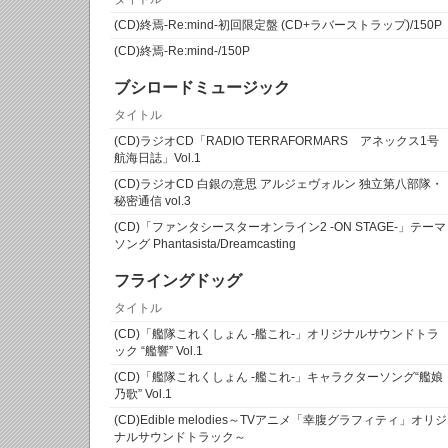
(CD)終焉-Re:mind-初回限定盤 (CD+ラバーストラップ)/150P
(CD)終焉-Re:mind-/150P
ブシロードミュージック
タイトル
(CD)ラジオCD「RADIO TERRAFORMARS アネックス1号
航海日誌」Vol.1
(CD)ラジオCD 白銀の意思 アルジェヴォルン 独立第八部隊・
秘密通信 vol.3
(CD)「ファンタシースターオンライン2 -ON STAGE-」テーマ
ソング Phantasista/Dreamcasting
フライングドッグ
タイトル
(CD)「艦隊これくしょん -艦これ-」オリジナルサウンドトラ
ック “艦響” Vol.1
(CD)「艦隊これくしょん -艦これ-」キャラクターソング“艦娘
乃歌” Vol.1
(CD)Edible melodies～TVアニメ「幸腹グラフィティ」オリジ
ナルサウンドトラック～