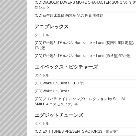
(CD)DIABOLIK LOVERS MORE CHARACTER SONG Vol.9 逆
巻シュウ
(CD)新撰組比翼録 勿忘草 第六巻 山南敬助
アニプレックス
タイトル
(CD)戸松遥3rdアルバム Harukarisk＊Land (初回生産限定盤)/
戸松遥
(CD)戸松遥3rdアルバム Harukarisk＊Land (通常盤)/戸松遥
エイベックス・ピクチャーズ
タイトル
(CD)Wake Up, Best！（BD付）
(CD)Wake Up, Best！
(CD)プリパラ アイドルソング♪コレクション by SoLaMi・
SMILE＆コスモ＆ファルル
エグジットチューンズ
タイトル
(CD)EXIT TUNES PRESENTS ACTORS3（限定盤）