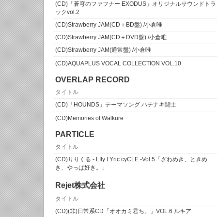
(CD)「蒼穹のファフナー EXODUS」オリジナルサウンドトラ
ックvol.2
(CD)Strawberry JAM(CD＋BD盤) /小倉唯
(CD)Strawberry JAM(CD＋DVD盤) /小倉唯
(CD)Strawberry JAM(通常盤) /小倉唯
(CD)AQUAPLUS VOCAL COLLECTION VOL.10
OVERLAP RECORD
タイトル
(CD)「HOUNDS」テーマソング ハテナキ闘士
(CD)Memories of Walkure
PARTICLE
タイトル
(CD)りりくる - LIly LYric cyCLE -Vol.5「ざわめき、ときめ
き、やっぱ好き。」
Rejet株式会社
タイトル
(CD)(非)日常系CD「オオカミ君ち。」VOL.6 ルキア