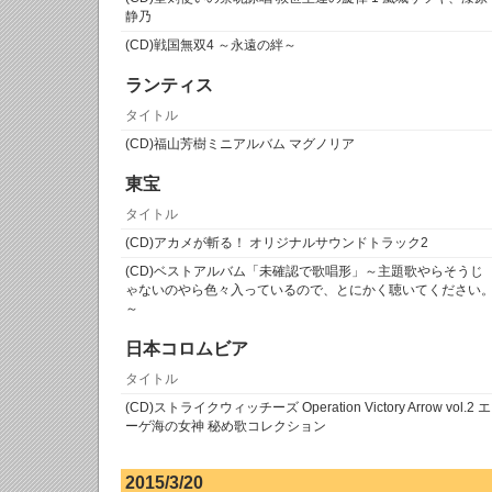
静乃
(CD)戦国無双4 ～永遠の絆～
ランティス
タイトル
(CD)福山芳樹ミニアルバム マグノリア
東宝
タイトル
(CD)アカメが斬る！ オリジナルサウンドトラック2
(CD)ベストアルバム「未確認で歌唱形」～主題歌やらそうじ
ゃないのやら色々入っているので、とにかく聴いてください
～
日本コロムビア
タイトル
(CD)ストライクウィッチーズ Operation Victory Arrow vol.2 エ
ーゲ海の女神 秘め歌コレクション
2015/3/20