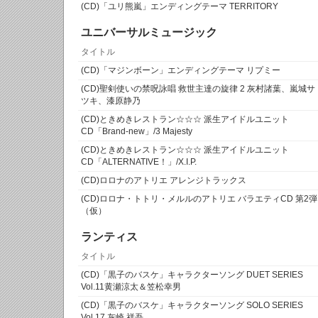
(CD)「ユリ熊嵐」エンディングテーマ TERRITORY
ユニバーサルミュージック
タイトル
(CD)「マジンボーン」エンディングテーマ リプミー
(CD)聖剣使いの禁呪詠唱 救世主達の旋律 2 灰村諸葉、嵐城サ
ツキ、漆原静乃
(CD)ときめきレストラン☆☆☆ 派生アイドルユニット
CD「Brand-new」/3 Majesty
(CD)ときめきレストラン☆☆☆ 派生アイドルユニット
CD「ALTERNATIVE！」/X.I.P.
(CD)ロロナのアトリエ アレンジトラックス
(CD)ロロナ・トトリ・メルルのアトリエ バラエティCD 第2弾
（仮）
ランティス
タイトル
(CD)「黒子のバスケ」キャラクターソング DUET SERIES
Vol.11黄瀬涼太＆笠松幸男
(CD)「黒子のバスケ」キャラクターソング SOLO SERIES
Vol.17 灰崎 祥吾