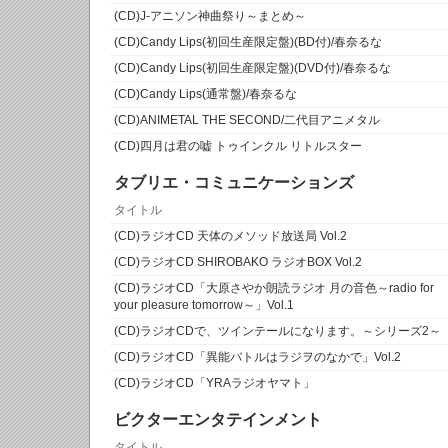
(CD)J-アニソン神曲祭り～まとめ～
(CD)Candy Lips(初回生産限定盤)(BD付)/春奈るな
(CD)Candy Lips(初回生産限定盤)(DVD付)/春奈るな
(CD)Candy Lips(通常盤)/春奈るな
(CD)ANIMETAL THE SECOND/二代目アニメタル
(CD)四月は君の嘘 トゥインクル リトルスター
タブリエ・コミュニケーションズ
タイトル
(CD)ラジオCD 天体のメソッド放送局 Vol.2
(CD)ラジオCD SHIROBAKO ラジオBOX Vol.2
(CD)ラジオCD「大原さやか朗読ラジオ 月の音色～radio for
your pleasure tomorrow～」Vol.1
(CD)ラジオCDで、ツインテールになります。～シリーズ2～
(CD)ラジオCD「異能バトルはラジヲのなかで」Vol.2
(CD)ラジオCD「YRAラジオヤマト」
ビクターエンタテインメント
タイトル