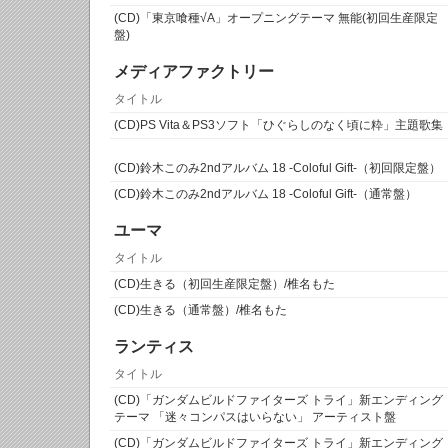
(CD)「東京喰種√A」オープニングテーマ 無能(初回生産限定
盤)
メディアファクトリー
タイトル
(CD)PS Vita＆PS3ソフト「ひぐらしのなく頃に粋」主題歌集
(CD)鈴木このみ2ndアルバム 18 -Coloful Gift-（初回限定盤）
(CD)鈴木このみ2ndアルバム 18 -Coloful Gift-（通常盤）
ユーマ
タイトル
(CD)生きる（初回生産限定盤）/椎名もた
(CD)生きる（通常盤）/椎名もた
ランティス
タイトル
(CD)「ガンダムビルドファイターズ トライ」新エンディング
テーマ 「迷々コンパスはいらない」 アーティスト盤
(CD)「ガンダムビルドファイターズ トライ」新エンディング