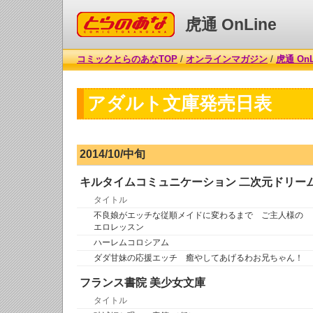
コミックとらのあな
虎通 OnLine
コミックとらのあなTOP
/
オンラインマガジン
/
虎通 OnL
アダルト文庫発売日表
2014/10/中旬
キルタイムコミュニケーション 二次元ドリー
タイトル
不良娘がエッチな従順メイドに変わるまで ご主人様の
エロレッスン
ハーレムコロシアム
ダダ甘妹の応援エッチ 癒やしてあげるわお兄ちゃん！
フランス書院 美少女文庫
タイトル