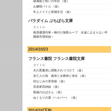
破滅姫と呪いの帝笏 （仮）
お嬢様バトル （仮）
年上メイドと新婚生活 （仮）
パラダイム ぷちぱら文庫
タイトル
痴漢優遇列車～種付け無限ループ 永遠に止まらない学
園都市環状線～
2014/10/23
フランス書院 フランス書院文庫
タイトル
夫の悪魔弟に調教されつづけて （仮）
未亡人の海 義母と女教師と海女 （仮）
幼なじみの美母娘 （仮）
音楽家四姉妹 （仮）
親戚のおばさん （仮）
ぬくもり介護（ヘルパー） （仮）
2014/10/下旬