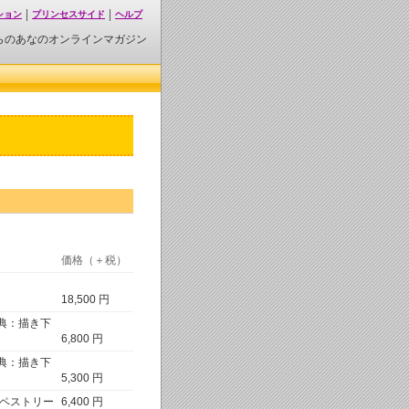
ション
プリンセスサイド
ヘルプ
らのあなのオンラインマガジン
価格（＋税）
18,500 円
典：描き下
6,800 円
典：描き下
5,300 円
タペストリー
6,400 円