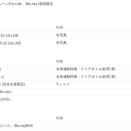
Cryｓtal」 Blu-ray (初回限定
特典
生写真
.10 1st LIVE
生写真
5.10 1st LIVE
特典
全巻連動特典：クリアボトル(松岡 凛)
2
全巻連動特典：クリアボトル(松岡 凛)
r-2
BOX (完全生産限定)
T-シャツ
u-ray）
（DVD）
特典
コパス』 Blu-rayBOX