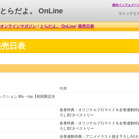
総合インフォメー
とらだよ。 OnLine
コミックと
オンラインマガジン
/
とらだよ。 OnLine
/
発売日表
発売日表
特典
コレクション Blu－ray【初回限定生
各巻特典：オリジナルブロマイド＆全巻連動特
ろしB2タペストリー
各巻特典：オリジナルブロマイド＆全巻連動特
ろしB2タペストリー
全巻連動特典：アニメイラスト描き下ろしA3