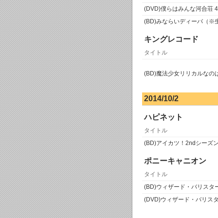
(DVD)僕らはみんな河合荘 4
(BD)みならいディーバ（※生
キングレコード
タイトル
(BD)魔法少女リリカルなのは Bl
2014/10/2
ハピネット
タイトル
(BD)アイカツ！2ndシーズン
ポニーキャニオン
タイトル
(BD)ウィザード・バリスター
(DVD)ウィザード・バリスタ