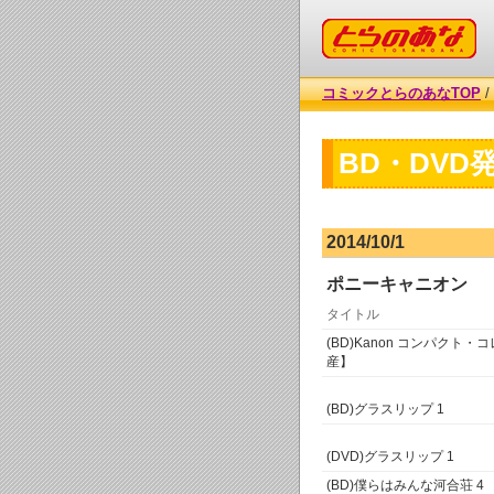
コミックとらのあな
コミックとらのあなTOP
/
BD・DVD
2014/10/1
ポニーキャニオン
タイトル
(BD)Kanon コンパクト・
産】
(BD)グラスリップ 1
(DVD)グラスリップ 1
(BD)僕らはみんな河合荘 4