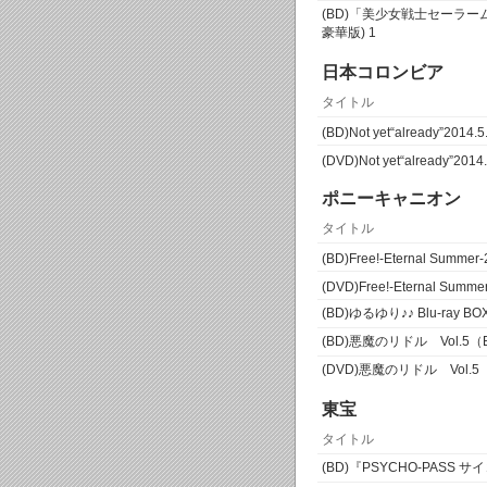
(BD)「美少女戦士セーラームーン
豪華版) 1
日本コロンビア
タイトル
(BD)Not yet“already”2014.5
(DVD)Not yet“already”2014.
ポニーキャニオン
タイトル
(BD)Free!-Eternal Summer-
(DVD)Free!-Eternal Summe
(BD)ゆるゆり♪♪ Blu-ray 
(BD)悪魔のリドル Vol.5（Bl
(DVD)悪魔のリドル Vol.5
東宝
タイトル
(BD)『PSYCHO-PASS サイ