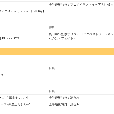
全巻連動特典：アニメイラスト描き下ろしA3
アニメ）～カシラ～ 【Blu-ray】
特典
奥田泰弘監修オリジナルB2タペストリー（キ
u-ray BOX
なのは・フェイト）
特典
 6
特典
ズ -弁魔士セシル- 4
全巻連動特典：湯呑み
ーズ -弁魔士セシル- 4
全巻連動特典：湯呑み