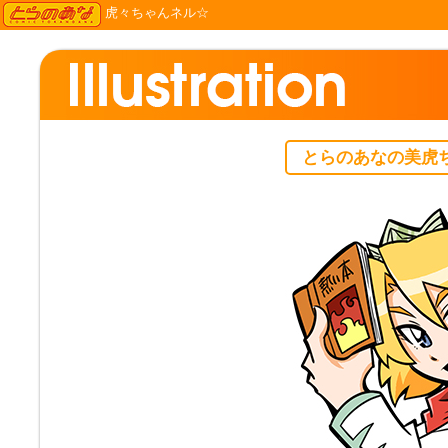
TORANOANA
虎々ちゃんネル☆
とらのあなの美虎ち