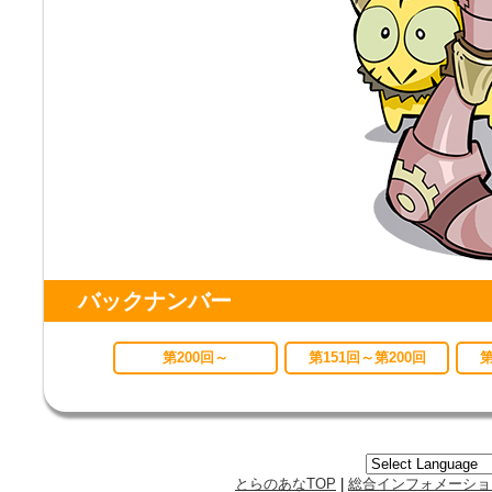
バックナンバー
第200回～
第151回～第200回
第
とらのあなTOP
|
総合インフォメーショ