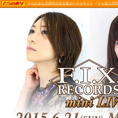
TORANOANA
とらのあな20周年記念企画ポータルサイト
/
とら祭り201