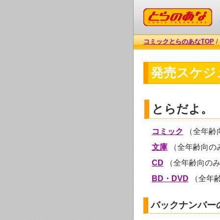
コミックとらのあな
コミックとらのあなTOP
/
発売スケジュ
とらだよ。
コミック
（全年齢
文庫
（全年齢向の
CD
（全年齢向の
BD・DVD
（全年
バックナンバー