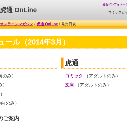
総合インフォメー
虎通 OnLine
コミックと
オンラインマガジン
/
虎通 OnLine
/ 発売日表
ール（2014年3月）
虎通
向のみ）
コミック
（アダルトのみ）
み）
文庫
（アダルトのみ）
み）
齢向のみ）
のご案内