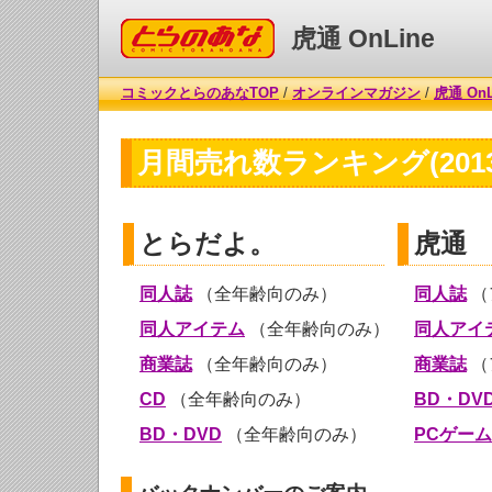
コミックとらのあな
虎通 OnLine
コミックとらのあなTOP
/
オンラインマガジン
/
虎通 OnL
月間売れ数ランキング(2013
とらだよ。
虎通
同人誌
（全年齢向のみ）
同人誌
（
同人アイテム
（全年齢向のみ）
同人アイ
商業誌
（全年齢向のみ）
商業誌
（
CD
（全年齢向のみ）
BD・DV
BD・DVD
（全年齢向のみ）
PCゲーム