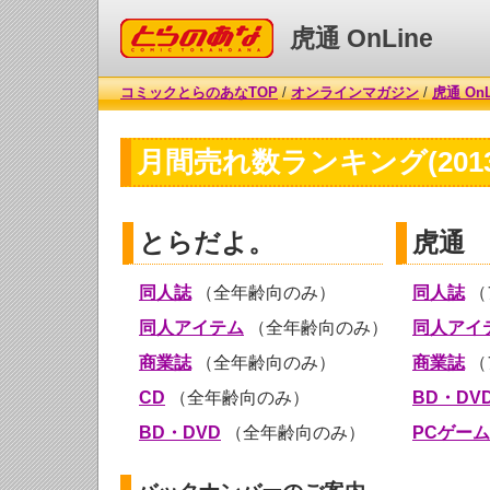
コミックとらのあな
虎通 OnLine
コミックとらのあなTOP
/
オンラインマガジン
/
虎通 OnL
月間売れ数ランキング(2013
とらだよ。
虎通
同人誌
（全年齢向のみ）
同人誌
（
同人アイテム
（全年齢向のみ）
同人アイ
商業誌
（全年齢向のみ）
商業誌
（
CD
（全年齢向のみ）
BD・DV
BD・DVD
（全年齢向のみ）
PCゲーム