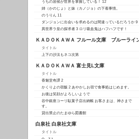
うちの居候が世界を掌握している！ 12
姉（かのじょ）と妹（カノジョ）の下着事情。
のうりん 11
ダンジョンに出会いを求めるのは間違っているだろうか 9
異世界ラ皇の探求者 3 ロリ吸血鬼はハフハフです！
ＫＡＤＯＫＡＷＡ フルール文庫 ブルーライ
タイトル
上下の沙汰もネコ次第
ＫＡＤＯＫＡＷＡ 富士見L文庫
タイトル
香魅堂奇譚 2
かくりよの宿飯 2 あやかしお宿で食事処はじめます。
お後は笑顔がよろしいようで
谷中銀座コーリ駄菓子店出納帳 お客さまは、神さまで
す。
貸出禁止のたまゆら図書館
白泉社 白泉社文庫
タイトル