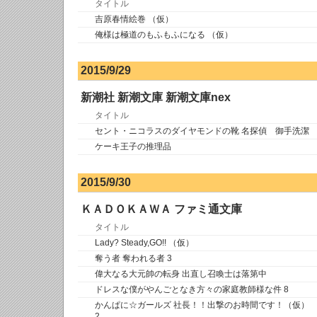
タイトル
吉原春情絵巻 （仮）
俺様は極道のもふもふになる （仮）
2015/9/29
新潮社 新潮文庫 新潮文庫nex
タイトル
セント・ニコラスのダイヤモンドの靴 名探偵 御手洗潔
ケーキ王子の推理品
2015/9/30
ＫＡＤＯＫＡＷＡ ファミ通文庫
タイトル
Lady? Steady,GO!! （仮）
奪う者 奪われる者 3
偉大なる大元帥の転身 出直し召喚士は落第中
ドレスな僕がやんごとなき方々の家庭教師様な件 8
かんぱに☆ガールズ 社長！！出撃のお時間です！（仮）
2