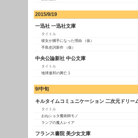
2015/9/19
一迅社 一迅社文庫
タイトル
彼女が捕手になった理由 （仮）
手島史詞新作 （仮）
中央公論新社 中公文庫
タイトル
地球連邦の興亡 1
9/中旬
キルタイムコミュニケーション 二次元ドリー
タイトル
おねショタ魔術師モノ
ランプの魔人レイア
フランス書院 美少女文庫