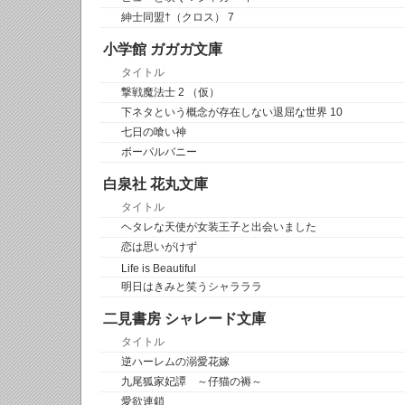
紳士同盟†（クロス） 7
小学館 ガガガ文庫
タイトル
撃戦魔法士 2 （仮）
下ネタという概念が存在しない退屈な世界 10
七日の喰い神
ボーパルバニー
白泉社 花丸文庫
タイトル
ヘタレな天使が女装王子と出会いました
恋は思いがけず
Life is Beautiful
明日はきみと笑うシャラララ
二見書房 シャレード文庫
タイトル
逆ハーレムの溺愛花嫁
九尾狐家妃譚 ～仔猫の褥～
愛欲連鎖