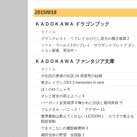
2015/9/18
ＫＡＤＯＫＡＷＡ ドラゴンブック
タイトル
グランクレスト・リプレイ かけだし君主の魔王修業 2
ソード・ワールド2.0リプレイ サウザンドブレイブ ダン
ジョン探索、実況中！
ＫＡＤＯＫＡＷＡ ファンタジア文庫
タイトル
大伝説の勇者の伝説 16 昼寝男の結婚
東京レイヴンズEX 3 memories in nest
ぼくのゆうしゃ 8
オレと彼女の萌えよペン 4
バーガント反英雄譚 9 曝かれた伝説と最弱英雄 下
フルメタル・パニック！ アナザー 11
魔導書姫は教えてくれない LESSON１：カラダで覚える
呪紋発動
できそこないの魔獣錬磨師 3
織田信奈の野望 全国版 1