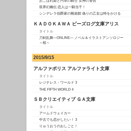
おこぼれ姫と円卓の騎士 女神の警告
双界幻幽伝 恋人は一騎当千！
シンデレラ伯爵家の靴箱館 偽りの乙女は時をかける
ＫＡＤＯＫＡＷＡ ビーズログ文庫アリス
タイトル
刀剣乱舞―ONLINE― ノベル＆イラストアンソロジー
～桜～
2015/9/15
アルファポリス アルファライト文庫
タイトル
レジナレス・ワールド 3
THE FIFTH WORLD 4
ＳＢクリエイティブ ＧＡ文庫
タイトル
アームドウェイカー
中古でも恋がしたい！ 3
りゅうおうのおしごと！