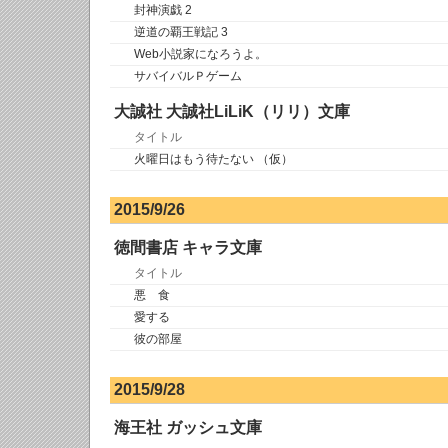
封神演戯 2
逆道の覇王戦記 3
Web小説家になろうよ。
サバイバルＰゲーム
大誠社 大誠社LiLiK（リリ）文庫
タイトル
火曜日はもう待たない （仮）
2015/9/26
徳間書店 キャラ文庫
タイトル
悪 食
愛する
彼の部屋
2015/9/28
海王社 ガッシュ文庫