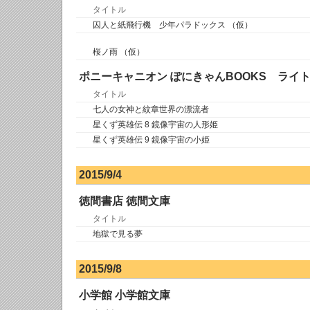
タイトル
囚人と紙飛行機 少年パラドックス （仮）
桜ノ雨 （仮）
ポニーキャニオン ぽにきゃんBOOKS ライ
タイトル
七人の女神と紋章世界の漂流者
星くず英雄伝 8 鏡像宇宙の人形姫
星くず英雄伝 9 鏡像宇宙の小姫
2015/9/4
徳間書店 徳間文庫
タイトル
地獄で見る夢
2015/9/8
小学館 小学館文庫