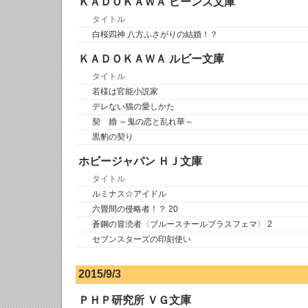
ＫＡＤＯＫＡＷＡ ビーンズ文庫
タイトル
白桜四神 八方ふさがりの結婚！？
ＫＡＤＯＫＡＷＡ ルビー文庫
タイトル
若様は官能小説家
デレない猫の愛しかた
契 婚 ～鬼の恋と乱れ華～
黒豹の契り
ホビージャパン ＨＪ文庫
タイトル
ルミナス☆アイドル
六畳間の侵略者！？ 20
蒼鋼の冒涜者〈ブルースチールブラスフェマ〉 2
セブンスターズの印刻使い
2015/9/3
ＰＨＰ研究所 ＶＧ文庫