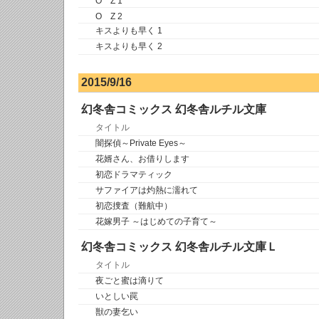
O Z 1
O Z 2
キスよりも早く 1
キスよりも早く 2
2015/9/16
幻冬舎コミックス 幻冬舎ルチル文庫
タイトル
闇探偵～Private Eyes～
花婿さん、お借りします
初恋ドラマティック
サファイアは灼熱に濡れて
初恋捜査（難航中）
花嫁男子 ～はじめての子育て～
幻冬舎コミックス 幻冬舎ルチル文庫Ｌ
タイトル
夜ごと蜜は滴りて
いとしい罠
獣の妻乞い