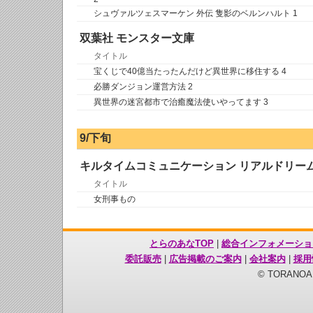
シュヴァルツェスマーケン 外伝 隻影のベルンハルト 1
双葉社 モンスター文庫
タイトル
宝くじで40億当たったんだけど異世界に移住する 4
必勝ダンジョン運営方法 2
異世界の迷宮都市で治癒魔法使いやってます 3
9/下旬
キルタイムコミュニケーション リアルドリー
タイトル
女刑事もの
とらのあなTOP
|
総合インフォメーショ
委託販売
|
広告掲載のご案内
|
会社案内
|
採用
© TORANOANA 