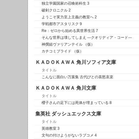
独立学園国家の召喚術科生 3
破剣クロニクル 2
ようこそ実力至上主義の教室へ 2
学戦都市アスタリスク 9
Re：ゼロから始める異世界生活 7
そんな世界は壊してしまえ ―クオリディア・コード―
神撰組ヴァリアンテイル （仮）
カチコミブライド （仮）
ＫＡＤＯＫＡＷＡ 角川ソフィア文庫
タイトル
こんなに面白い万葉集 古代びとの喜怒哀楽
ＫＡＤＯＫＡＷＡ 角川文庫
タイトル
櫻子さんの足下には死体が埋まっている 8
集英社 ダッシュエックス文庫
タイトル
英雄教室 3
文句の付けようがないラブコメ 4