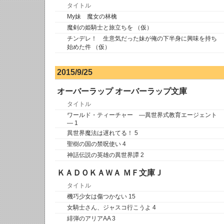
タイトル
My妹 魔女の林檎
魔剣の姫騎士と旅立ちを （仮）
チンデレ！ 生意気だった妹が俺の下半身に興味を持ち
始めた件 （仮）
2015/9/25
オーバーラップ オーバーラップ文庫
タイトル
ワールド・ティーチャー ―異世界式教育エージェント
― 1
異世界魔法は遅れてる！ 5
聖樹の国の禁呪使い 4
神話伝説の英雄の異世界譚 2
ＫＡＤＯＫＡＷＡ ＭＦ文庫Ｊ
タイトル
機巧少女は傷つかない 15
女騎士さん、ジャスコ行こうよ 4
緋弾のアリアAA 3