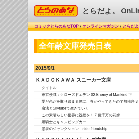
コミックとらのあな
とらだよ。 OnLi
コミックとらのあなTOP
/
オンラインマガジン
/
とらだよ。
全年齢文庫発売日表
2015/9/1
ＫＡＤＯＫＡＷＡ スニーカー文庫
タイトル
東京侵域：クローズドエデン 02:Enemy of Mankind 下
愛だ恋だを取り締まる俺に、春がやってきたので無秩序 3
魔法とSkytubeで生きていく
この素晴らしい世界に祝福を！ 7 億千万の花嫁
姫騎士とキャンピングカー
愚者のジャンクション―side friendship―