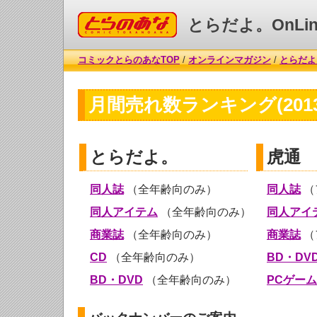
コミックとらのあな
とらだよ。OnLin
コミックとらのあなTOP
/
オンラインマガジン
/
とらだよ。
月間売れ数ランキング(2013
とらだよ。
虎通
同人誌
（全年齢向のみ）
同人誌
（
同人アイテム
（全年齢向のみ）
同人アイ
商業誌
（全年齢向のみ）
商業誌
（
CD
（全年齢向のみ）
BD・DV
BD・DVD
（全年齢向のみ）
PCゲーム