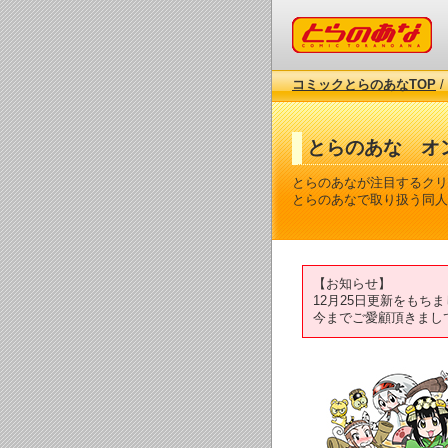
コミックとらのあな
コミックとらのあなTOP
/
とらのあな オ
とらのあなが注目するクリ
とらのあなで取り扱う同人
【お知らせ】
12月25日更新をも
今までご愛顧頂きまし