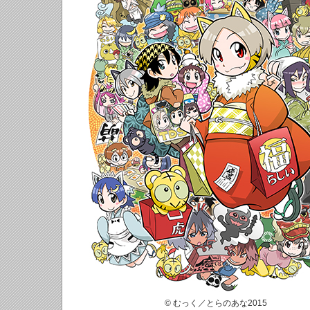
© むっく／とらのあな2015