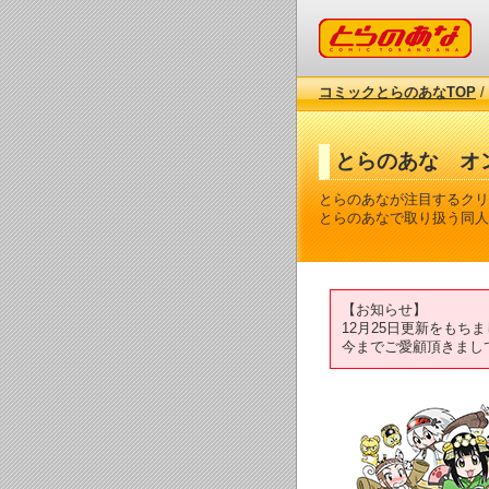
コミックとらのあな
コミックとらのあなTOP
/
とらのあな オ
とらのあなが注目するクリ
とらのあなで取り扱う同人
【お知らせ】
12月25日更新をも
今までご愛顧頂きまし