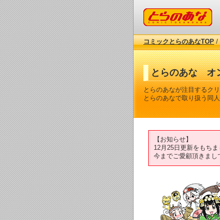
コミックとらのあな
コミックとらのあなTOP
/
とらのあな オ
とらのあなが注目するクリ
とらのあなで取り扱う同人
【お知らせ】
12月25日更新をも
今までご愛顧頂きまし