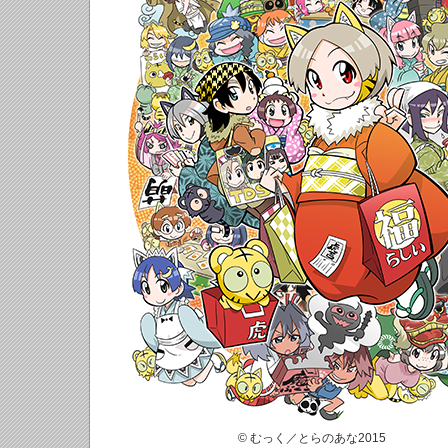
© むっく／とらのあな2015