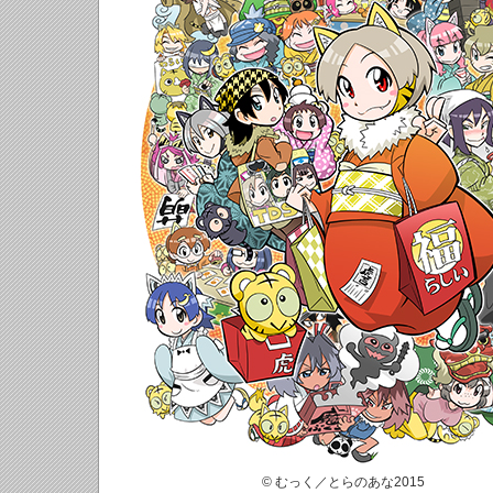
© むっく／とらのあな2015