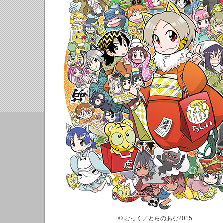
© むっく／とらのあな2015