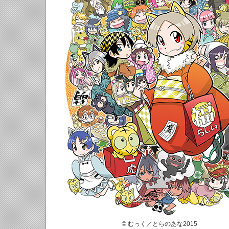
© むっく／とらのあな2015